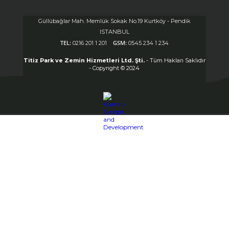
Güllübağlar Mah. Memlük Sokak No.19 Kurtköy - Pendik
ISTANBUL
TEL:
GSM:
0216 201 1 201
0545 234 1 234
Titiz Park ve Zemin Hizmetleri Ltd. Şti.
- Tüm Hakları Saklıdır
- Copyright © 2024