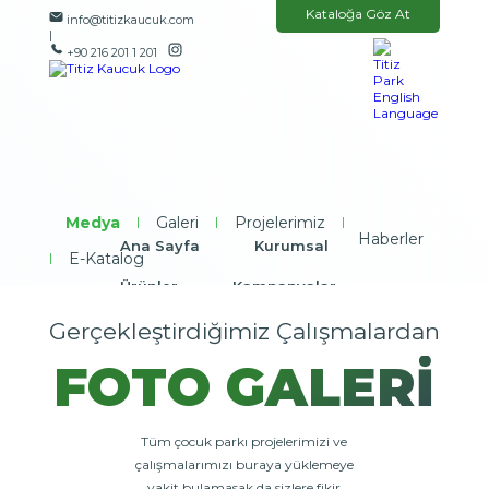
Kataloğa Göz At
info@titizkaucuk.com
|
+90 216 201 1 201
Medya
|
Galeri
|
Projelerimiz
|
Haberler
Ana Sayfa
Kurumsal
|
E-Katalog
Ürünler
Kampanyalar
Gerçekleştirdiğimiz Çalışmalardan
Referanslarımız
Medya
FOTO GALERİ
İletişim
Tüm çocuk parkı projelerimizi ve
çalışmalarımızı buraya yüklemeye
vakit bulamasak da sizlere fikir