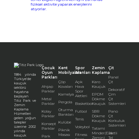
Çocuk
Kent
Spor
Zemin
Çit
Oyun
Mobilyaları
Alanları
Kaplama
1984 yılında
Parkları
Panel
Türkiye’de
Çöp
Açık
Karo
Çit
kauçuk
Ahşap
Kovaları
Hava
Kauçuk
sektörü
Dekoratif
Parklar
Spor
hayatına
Kamelya
EPDM
Çim
Aletleri
başlayan
Metal
Dökme
Çit
Titiz Park ve
Pergola
Parklar
Basketbol
Kauçuk
Sistemleri
Zemin
Kaplama
Oturma
Kolay
Futbol
SBR
Pano
Hizmetleri
Bankları
Parklar
Dökme
Çit
gelen yoğun
Tenis
Kauçuk
Korkuluk
Kulübe
talepler
Konsept
Sistemleri
üzerine 2002
Voleybol
Parklar
Tatami
Piknik
yılında
Minder(Eva
Jiletli
Masası
Fitness
kauçuk
Park
Zemin)
Tel