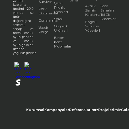
Serisi
zemin
Survivor
Çatılı
kaplama
Akrilik
Spor
Piknik
üretimi 2010
Park
Zemin
Sahaları
Masaları
yılında ise
Ekipmanları
Kaplama
Tel Çit
ürün
Saksı
Sistemleri
Donanımlar
dağarcığını
Engelli
artırarak
Otopark
Yürüme
Yedek
ahşap ve
Ürünleri
Yüzeyleri
Parça
metal çocuk
oyun parkları
Beton
ve çocuk
Kent
oyun grupları
Mobilyaları
üzerine
yoğunlaşmıştır.
Kurumsal
Kampanyalar
Referanslarımız
Projelerimiz
Gale