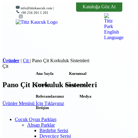
Kataloğa Göz At
info@titizkaucuk.com |
+90 216 201 1 201
Ürünler
|
Çit
|
Pano Çit Korkuluk Sistemleri
Çit
Ana Sayfa
Kurumsal
Pano Çit Korkuluk Sistemleri
Ürünler
Kampanyalar
Referanslarımız
Medya
Ürünler Menüsü İçin Tıklayınız
İletişim
Çocuk Oyun Parkları
Ahşap Parklar
Birdirbir Serisi
Devecüce Serisi