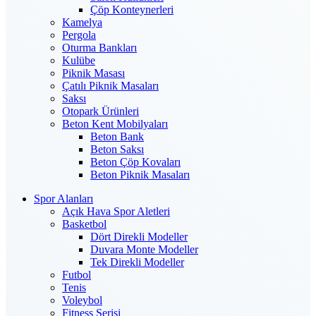
Çöp Konteynerleri
Kamelya
Pergola
Oturma Bankları
Kulübe
Piknik Masası
Çatılı Piknik Masaları
Saksı
Otopark Ürünleri
Beton Kent Mobilyaları
Beton Bank
Beton Saksı
Beton Çöp Kovaları
Beton Piknik Masaları
Spor Alanları
Açık Hava Spor Aletleri
Basketbol
Dört Direkli Modeller
Duvara Monte Modeller
Tek Direkli Modeller
Futbol
Tenis
Voleybol
Fitness Serisi