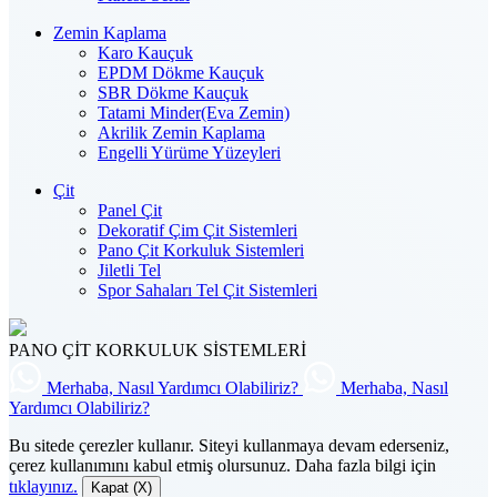
Zemin Kaplama
Karo Kauçuk
EPDM Dökme Kauçuk
SBR Dökme Kauçuk
Tatami Minder(Eva Zemin)
Akrilik Zemin Kaplama
Engelli Yürüme Yüzeyleri
Çit
Panel Çit
Dekoratif Çim Çit Sistemleri
Pano Çit Korkuluk Sistemleri
Jiletli Tel
Spor Sahaları Tel Çit Sistemleri
PANO ÇİT KORKULUK SİSTEMLERİ
Merhaba, Nasıl Yardımcı Olabiliriz?
Merhaba, Nasıl
Yardımcı Olabiliriz?
Bu sitede çerezler kullanır. Siteyi kullanmaya devam ederseniz,
çerez kullanımını kabul etmiş olursunuz. Daha fazla bilgi için
tıklayınız.
Kapat (X)