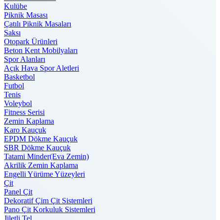
Kulübe
Piknik Masası
Çatılı Piknik Masaları
Saksı
Otopark Ürünleri
Beton Kent Mobilyaları
Spor Alanları
Açık Hava Spor Aletleri
Basketbol
Futbol
Tenis
Voleybol
Fitness Serisi
Zemin Kaplama
Karo Kauçuk
EPDM Dökme Kauçuk
SBR Dökme Kauçuk
Tatami Minder(Eva Zemin)
Akrilik Zemin Kaplama
Engelli Yürüme Yüzeyleri
Çit
Panel Çit
Dekoratif Çim Çit Sistemleri
Pano Çit Korkuluk Sistemleri
Jiletli Tel