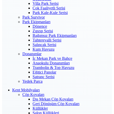
Villa Park Serisi
Çok Faaliyetli Serisi
Park Kale-Kule Serisi
Park Survivor
Park Ekipmanları
Dönence
Zıpzıp Serisi
Bağımsız Park Ekipmanları
Tahterevalli Serisi
Salıncak Serisi
Kum Havuzu
Donanımlar
İç Mekan Park ve Bahçe
Anaokulu Donanımları
Trambolin & Top Havuzu
Eğitici Panolar
Satranç Serisi
Yedek Parça
Kent Mobilyaları
Çöp Kovaları
Dış Mekan Çöp Kovaları
Geri Dönüşüm Çöp Kovaları
Küllükler
Salon Küllükleri