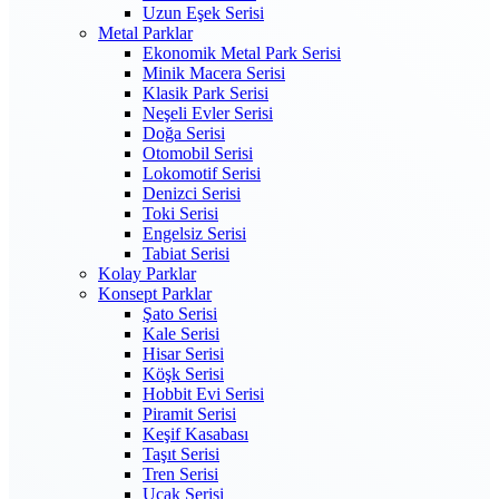
Uzun Eşek Serisi
Metal Parklar
Ekonomik Metal Park Serisi
Minik Macera Serisi
Klasik Park Serisi
Neşeli Evler Serisi
Doğa Serisi
Otomobil Serisi
Lokomotif Serisi
Denizci Serisi
Toki Serisi
Engelsiz Serisi
Tabiat Serisi
Kolay Parklar
Konsept Parklar
Şato Serisi
Kale Serisi
Hisar Serisi
Köşk Serisi
Hobbit Evi Serisi
Piramit Serisi
Keşif Kasabası
Taşıt Serisi
Tren Serisi
Uçak Serisi