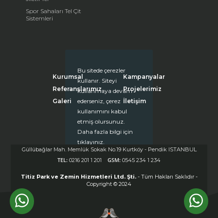
Spor Sahaları Tel Çit
Sistemleri
Bu sitede çerezler
Kurumsal
Kampanyalar
kullanır. Siteyi
Referanslarımız
Projelerimiz
kullanmaya devam
Galeri
İletişim
ederseniz, çerez
kullanımını kabul
etmiş olursunuz.
Daha fazla bilgi için
tıklayınız.
Güllübağlar Mah. Memlük Sokak No.19 Kurtköy - Pendik ISTANBUL
Kapat (X)
TEL:
GSM:
0216 201 1 201
0545 234 1 234
Titiz Park ve Zemin Hizmetleri Ltd. Şti.
- Tüm Hakları Saklıdır -
Copyright © 2024