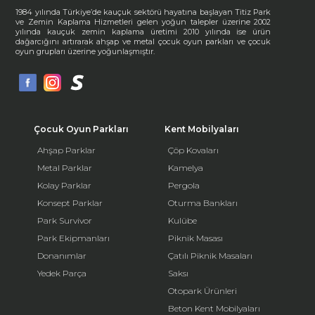
1984 yılında Türkiye’de kauçuk sektörü hayatına başlayan Titiz Park
ve Zemin Kaplama Hizmetleri gelen yoğun talepler üzerine 2002
yılında kauçuk zemin kaplama üretimi 2010 yılında ise ürün
dağarcığını artırarak ahşap ve metal çocuk oyun parkları ve çocuk
oyun grupları üzerine yoğunlaşmıştır.
Çocuk Oyun Parkları
Kent Mobilyaları
Ahşap Parklar
Çöp Kovaları
Metal Parklar
Kamelya
Kolay Parklar
Pergola
Konsept Parklar
Oturma Bankları
Park Survivor
Kulübe
Park Ekipmanları
Piknik Masası
Donanımlar
Çatılı Piknik Masaları
Yedek Parça
Saksı
Otopark Ürünleri
Beton Kent Mobilyaları