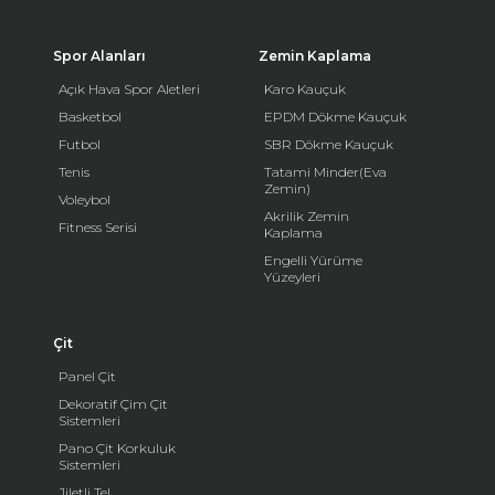
Spor Alanları
Zemin Kaplama
Açık Hava Spor Aletleri
Karo Kauçuk
Basketbol
EPDM Dökme Kauçuk
Futbol
SBR Dökme Kauçuk
Tenis
Tatami Minder(Eva
Zemin)
Voleybol
Akrilik Zemin
Fitness Serisi
Kaplama
Engelli Yürüme
Yüzeyleri
Çit
Panel Çit
Dekoratif Çim Çit
Sistemleri
Pano Çit Korkuluk
Sistemleri
Jiletli Tel