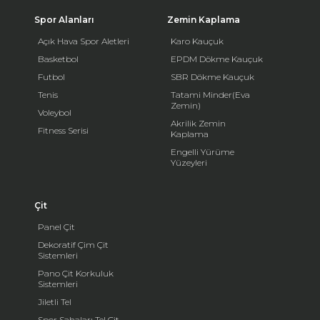
Spor Alanları
Zemin Kaplama
Açık Hava Spor Aletleri
Karo Kauçuk
Basketbol
EPDM Dökme Kauçuk
Futbol
SBR Dökme Kauçuk
Tenis
Tatami Minder(Eva
Zemin)
Voleybol
Akrilik Zemin
Fitness Serisi
Kaplama
Engelli Yürüme
Yüzeyleri
Çit
Panel Çit
Dekoratif Çim Çit
Sistemleri
Pano Çit Korkuluk
Sistemleri
Jiletli Tel
Spor Sahaları Tel Çit