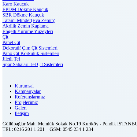
Karo Kauçuk
EPDM Dökme Kauçuk
SBR Dökme Kauçuk
Tatami Minder(Eva Zemin)
Akrilik Zemin Kaplama
Engelli Yürüme Yüzeyleri
Çit
Panel Çit
Dekoratif Çim Çit Sistemleri
Pano Çit Korkuluk Sistemleri
Jiletli Tel
Spor Sahaları Tel Çit Sistemleri
Kurumsal
Kampanyalar
Referanslarımız
Projelerimiz
Galeri
İletişim
Güllübağlar Mah. Memlük Sokak No.19 Kurtköy - Pendik ISTAN
TEL:
0216 201 1 201
GSM:
0545 234 1 234