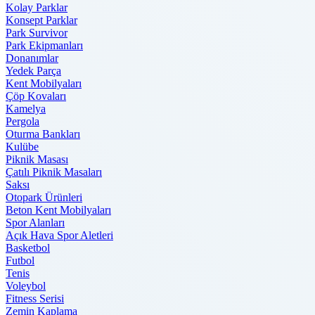
Kolay Parklar
Konsept Parklar
Park Survivor
Park Ekipmanları
Donanımlar
Yedek Parça
Kent Mobilyaları
Çöp Kovaları
Kamelya
Pergola
Oturma Bankları
Kulübe
Piknik Masası
Çatılı Piknik Masaları
Saksı
Otopark Ürünleri
Beton Kent Mobilyaları
Spor Alanları
Açık Hava Spor Aletleri
Basketbol
Futbol
Tenis
Voleybol
Fitness Serisi
Zemin Kaplama