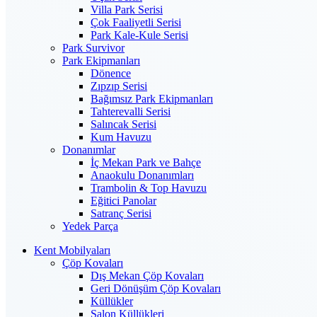
Villa Park Serisi
Çok Faaliyetli Serisi
Park Kale-Kule Serisi
Park Survivor
Park Ekipmanları
Dönence
Zıpzıp Serisi
Bağımsız Park Ekipmanları
Tahterevalli Serisi
Salıncak Serisi
Kum Havuzu
Donanımlar
İç Mekan Park ve Bahçe
Anaokulu Donanımları
Trambolin & Top Havuzu
Eğitici Panolar
Satranç Serisi
Yedek Parça
Kent Mobilyaları
Çöp Kovaları
Dış Mekan Çöp Kovaları
Geri Dönüşüm Çöp Kovaları
Küllükler
Salon Küllükleri