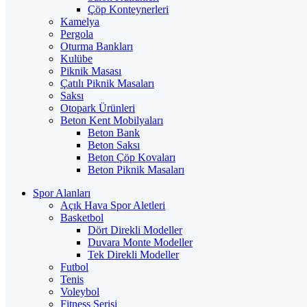
Çöp Konteynerleri
Kamelya
Pergola
Oturma Bankları
Kulübe
Piknik Masası
Çatılı Piknik Masaları
Saksı
Otopark Ürünleri
Beton Kent Mobilyaları
Beton Bank
Beton Saksı
Beton Çöp Kovaları
Beton Piknik Masaları
Spor Alanları
Açık Hava Spor Aletleri
Basketbol
Dört Direkli Modeller
Duvara Monte Modeller
Tek Direkli Modeller
Futbol
Tenis
Voleybol
Fitness Serisi