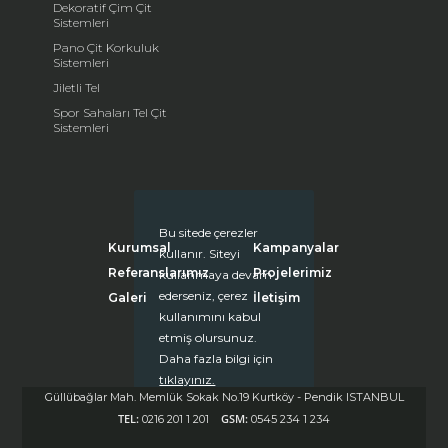
Dekoratif Çim Çit
Sistemleri
Pano Çit Korkuluk
Sistemleri
Jiletli Tel
Spor Sahaları Tel Çit
Sistemleri
Bu sitede çerezler
Kurumsal
Kampanyalar
kullanır. Siteyi
Referanslarımız
Projelerimiz
kullanmaya devam
ederseniz, çerez
Galeri
İletişim
kullanımını kabul
etmiş olursunuz.
Daha fazla bilgi için
tıklayınız.
Güllübağlar Mah. Memlük Sokak No.19 Kurtköy - Pendik ISTANBUL
Kapat (X)
TEL:
GSM:
0216 201 1 201
0545 234 1 234