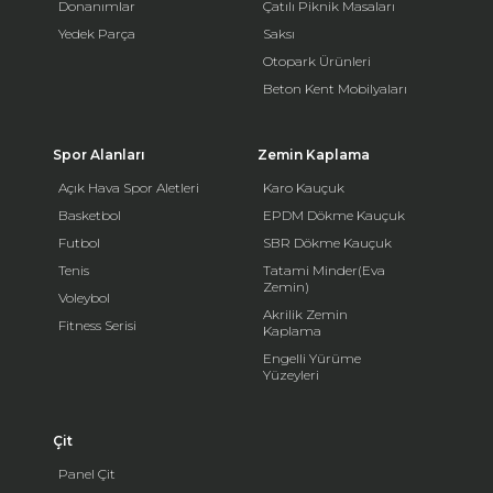
Donanımlar
Çatılı Piknik Masaları
Yedek Parça
Saksı
Otopark Ürünleri
Beton Kent Mobilyaları
Spor Alanları
Zemin Kaplama
Açık Hava Spor Aletleri
Karo Kauçuk
Basketbol
EPDM Dökme Kauçuk
Futbol
SBR Dökme Kauçuk
Tenis
Tatami Minder(Eva
Zemin)
Voleybol
Akrilik Zemin
Fitness Serisi
Kaplama
Engelli Yürüme
Yüzeyleri
Çit
Panel Çit