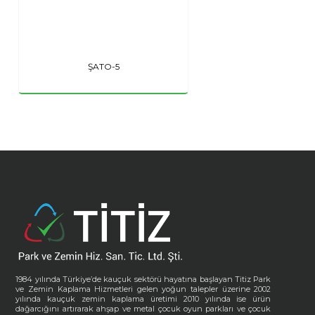
ŞATO-5
1984 yılında Türkiye’de kauçuk sektörü hayatına başlayan Titiz Park
ve Zemin Kaplama Hizmetleri gelen yoğun talepler üzerine 2002
yılında kauçuk zemin kaplama üretimi 2010 yılında ise ürün
dağarcığını artırarak ahşap ve metal çocuk oyun parkları ve çocuk