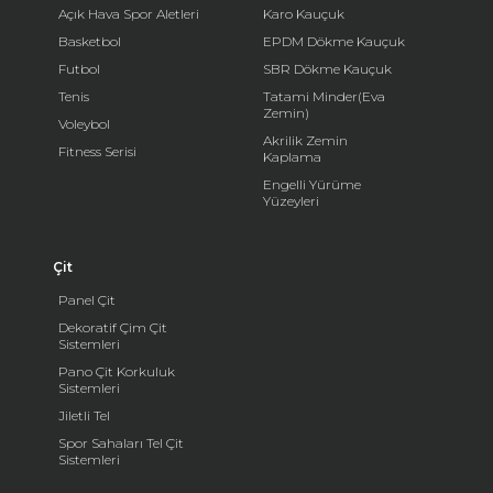
Açık Hava Spor Aletleri
Karo Kauçuk
Basketbol
EPDM Dökme Kauçuk
Futbol
SBR Dökme Kauçuk
Tenis
Tatami Minder(Eva
Zemin)
Voleybol
Akrilik Zemin
Fitness Serisi
Kaplama
Engelli Yürüme
Yüzeyleri
Çit
Panel Çit
Dekoratif Çim Çit
Sistemleri
Pano Çit Korkuluk
Sistemleri
Jiletli Tel
Spor Sahaları Tel Çit
Sistemleri