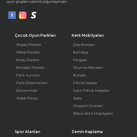
oyun grupları üzerine yoğunlaşmıştır.
Çocuk Oyun Parkları
Kent Mobilyaları
Ahşap Parklar
Çöp Kovaları
Metal Parklar
Kamelya
Kolay Parklar
Pergola
Konsept Parklar
Oturma Bankları
Park Survivor
Kulübe
Park Ekipmanları
Piknik Masası
Donanımlar
Çatılı Piknik Masaları
Yedek Parça
Saksı
Otopark Ürünleri
Beton Kent Mobilyaları
Spor Alanları
Zemin Kaplama