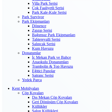
Villa Park Serisi
Çok Faaliyetli Serisi
Park Kale-Kule Serisi
Park Survivor
Park Ekipmanları
Dönence
Zıpzıp Serisi
Bağımsız Park Ekipmanları
Tahterevalli Serisi
Salıncak Serisi
Kum Havuzu
Donanımlar
İç Mekan Park ve Bahçe
Anaokulu Donanımları
Trambolin & Top Havuzu
Eğitici Panolar
Satranç Serisi
Yedek Parça
Kent Mobilyaları
Çöp Kovaları
Dış Mekan Çöp Kovaları
Geri Dönüşüm Çöp Kovaları
Küllükler
Salon Küllükleri