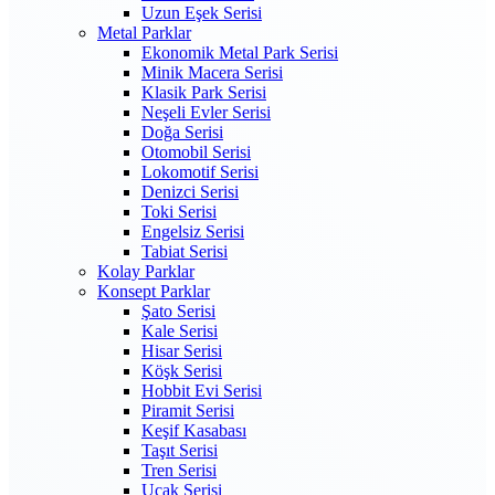
Uzun Eşek Serisi
Metal Parklar
Ekonomik Metal Park Serisi
Minik Macera Serisi
Klasik Park Serisi
Neşeli Evler Serisi
Doğa Serisi
Otomobil Serisi
Lokomotif Serisi
Denizci Serisi
Toki Serisi
Engelsiz Serisi
Tabiat Serisi
Kolay Parklar
Konsept Parklar
Şato Serisi
Kale Serisi
Hisar Serisi
Köşk Serisi
Hobbit Evi Serisi
Piramit Serisi
Keşif Kasabası
Taşıt Serisi
Tren Serisi
Uçak Serisi