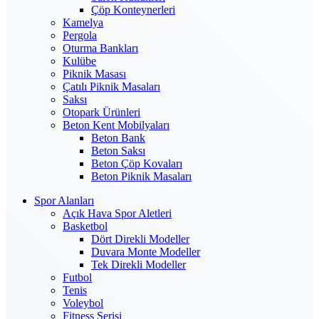
Çöp Konteynerleri
Kamelya
Pergola
Oturma Bankları
Kulübe
Piknik Masası
Çatılı Piknik Masaları
Saksı
Otopark Ürünleri
Beton Kent Mobilyaları
Beton Bank
Beton Saksı
Beton Çöp Kovaları
Beton Piknik Masaları
Spor Alanları
Açık Hava Spor Aletleri
Basketbol
Dört Direkli Modeller
Duvara Monte Modeller
Tek Direkli Modeller
Futbol
Tenis
Voleybol
Fitness Serisi