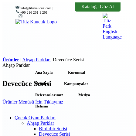
Kataloğa Göz At
info@titizkaucuk.com |
+90 216 201 1 201
Ürünler
|
Ahşap Parklar
|
Devecüce Serisi
Ahşap Parklar
Ana Sayfa
Kurumsal
Devecüce Serisi
Ürünler
Kampanyalar
Referanslarımız
Medya
Ürünler Menüsü İçin Tıklayınız
İletişim
Çocuk Oyun Parkları
Ahşap Parklar
Birdirbir Serisi
Devecüce Serisi