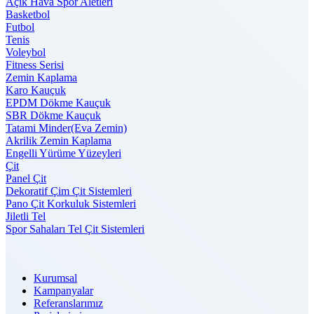
Açık Hava Spor Aletleri
Basketbol
Futbol
Tenis
Voleybol
Fitness Serisi
Zemin Kaplama
Karo Kauçuk
EPDM Dökme Kauçuk
SBR Dökme Kauçuk
Tatami Minder(Eva Zemin)
Akrilik Zemin Kaplama
Engelli Yürüme Yüzeyleri
Çit
Panel Çit
Dekoratif Çim Çit Sistemleri
Pano Çit Korkuluk Sistemleri
Jiletli Tel
Spor Sahaları Tel Çit Sistemleri
Kurumsal
Kampanyalar
Referanslarımız