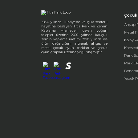
Çocuk 
1984 yılında Türkiye’de kauçuk sektörü
Ahşap P
hayatına başlayan Titiz Park ve Zemin
Kaplama Hizmetleri gelen yoğun
Metal P
talepler üzerine 2002 yılında kauçuk
zemin kaplama üretimi 2010 yılında ise
Kolay P
ürün dağarcığını artırarak ahşap ve
Konsept
metal çocuk oyun parkları ve çocuk
oyun grupları üzerine yoğunlaşmıştır.
Park Su
Park E
Donanı
Yedek P