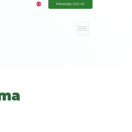
Kataloğa Göz At
ama