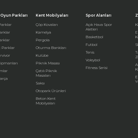
Oyun Parkları
Kent Mobilyaları
Spor Alanları
Z
arklar
Çöp Kovaları
Açık Hava Spor
K
Aletleri
arklar
Kamelya
E
Basketbol
K
arklar
Pergola
Futbol
S
 Parklar
Oturma Bankları
Tenis
T
rvivor
Kulübe
Z
Voleybol
kipmanları
Piknik Masası
A
Fitness Serisi
K
mlar
Çatılı Piknik
Masaları
E
arça
Y
Saksı
Otopark Ürünleri
Beton Kent
Mobilyaları