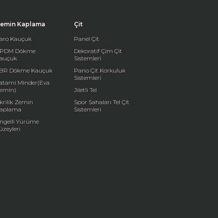
emin Kaplama
Çit
aro Kauçuk
Panel Çit
PDM Dökme
Dekoratif Çim Çit
auçuk
Sistemleri
BR Dökme Kauçuk
Pano Çit Korkuluk
Sistemleri
atami Minder(Eva
emin)
Jiletli Tel
krilik Zemin
Spor Sahaları Tel Çit
aplama
Sistemleri
ngelli Yürüme
üzeyleri