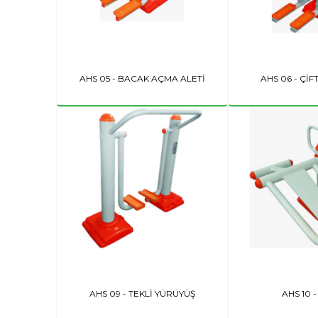
AHS 05 - BACAK AÇMA ALETİ
AHS 06 - ÇİF
AHS 09 - TEKLİ YÜRÜYÜŞ
AHS 10 