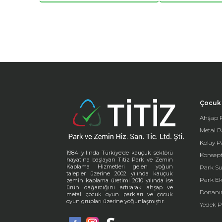
Çocuk 
Ahşap P
Metal P
Kolay P
1984 yılında Türkiye’de kauçuk sektörü
Konsept
hayatına başlayan Titiz Park ve Zemin
Kaplama Hizmetleri gelen yoğun
Park Su
talepler üzerine 2002 yılında kauçuk
Park E
zemin kaplama üretimi 2010 yılında ise
ürün dağarcığını artırarak ahşap ve
Donanı
metal çocuk oyun parkları ve çocuk
oyun grupları üzerine yoğunlaşmıştır.
Yedek P