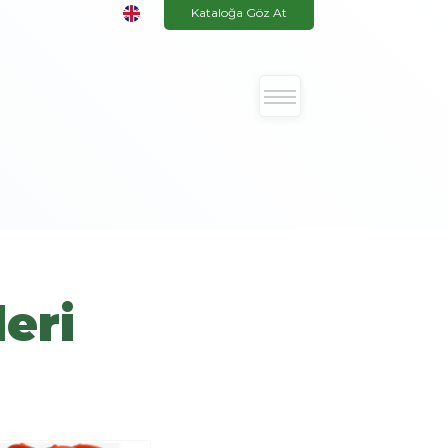
Kataloğa Göz At
eri