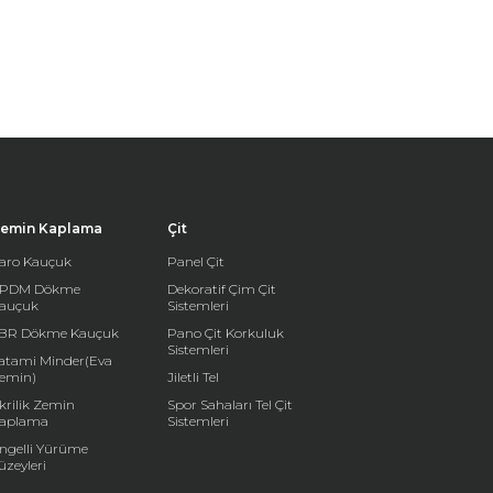
emin Kaplama
Çit
aro Kauçuk
Panel Çit
PDM Dökme
Dekoratif Çim Çit
auçuk
Sistemleri
BR Dökme Kauçuk
Pano Çit Korkuluk
Sistemleri
atami Minder(Eva
emin)
Jiletli Tel
krilik Zemin
Spor Sahaları Tel Çit
aplama
Sistemleri
ngelli Yürüme
üzeyleri