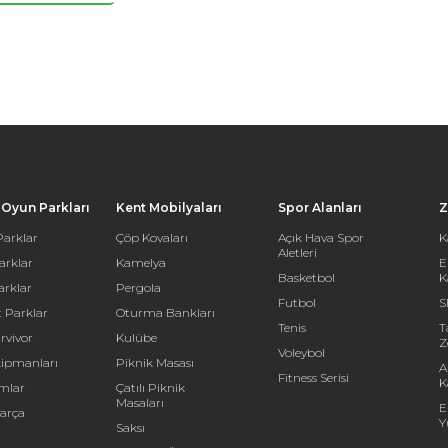
Oyun Parkları
Kent Mobilyaları
Spor Alanları
Z
arklar
Çöp Kovaları
Açık Hava Spor
K
Aletleri
arklar
Kamelya
E
Basketbol
K
arklar
Pergola
Futbol
S
 Parklar
Oturma Bankları
Tenis
T
rvivor
Kulübe
Z
Voleybol
kipmanları
Piknik Masası
A
Fitness Serisi
K
mlar
Çatılı Piknik
Masaları
E
arça
Y
Saksı