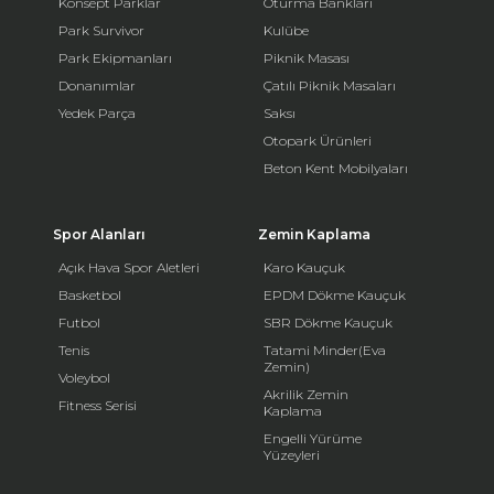
Konsept Parklar
Oturma Bankları
Park Survivor
Kulübe
Park Ekipmanları
Piknik Masası
Donanımlar
Çatılı Piknik Masaları
Yedek Parça
Saksı
Otopark Ürünleri
Beton Kent Mobilyaları
Spor Alanları
Zemin Kaplama
Açık Hava Spor Aletleri
Karo Kauçuk
Basketbol
EPDM Dökme Kauçuk
Futbol
SBR Dökme Kauçuk
Tenis
Tatami Minder(Eva
Zemin)
Voleybol
Akrilik Zemin
Fitness Serisi
Kaplama
Engelli Yürüme
Yüzeyleri