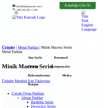
Kataloğa Göz At
info@titizkaucuk.com |
+90 216 201 1 201
Ürünler
|
Metal Parklar
|
Minik Macera Serisi
Metal Parklar
Ana Sayfa
Kurumsal
Minik Macera Serisi
Ürünler
Kampanyalar
Referanslarımız
Medya
Ürünler Menüsü İçin Tıklayınız
İletişim
Çocuk Oyun Parkları
Ahşap Parklar
Birdirbir Serisi
Devecüce Serisi