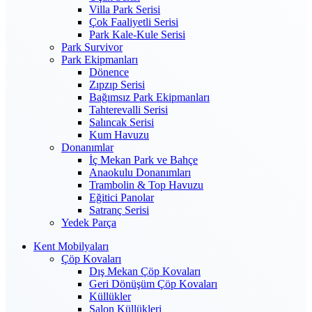
Villa Park Serisi
Çok Faaliyetli Serisi
Park Kale-Kule Serisi
Park Survivor
Park Ekipmanları
Dönence
Zıpzıp Serisi
Bağımsız Park Ekipmanları
Tahterevalli Serisi
Salıncak Serisi
Kum Havuzu
Donanımlar
İç Mekan Park ve Bahçe
Anaokulu Donanımları
Trambolin & Top Havuzu
Eğitici Panolar
Satranç Serisi
Yedek Parça
Kent Mobilyaları
Çöp Kovaları
Dış Mekan Çöp Kovaları
Geri Dönüşüm Çöp Kovaları
Küllükler
Salon Küllükleri