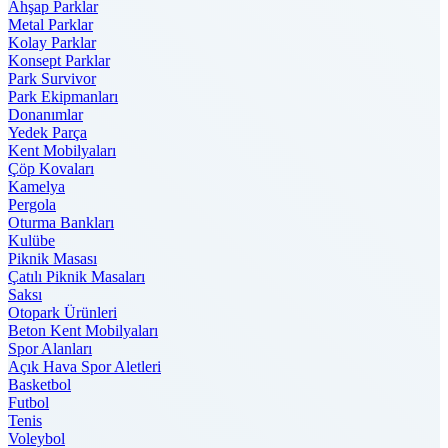
Ahşap Parklar
Metal Parklar
Kolay Parklar
Konsept Parklar
Park Survivor
Park Ekipmanları
Donanımlar
Yedek Parça
Kent Mobilyaları
Çöp Kovaları
Kamelya
Pergola
Oturma Bankları
Kulübe
Piknik Masası
Çatılı Piknik Masaları
Saksı
Otopark Ürünleri
Beton Kent Mobilyaları
Spor Alanları
Açık Hava Spor Aletleri
Basketbol
Futbol
Tenis
Voleybol