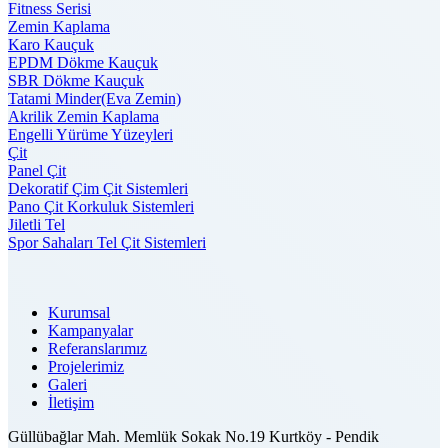
Fitness Serisi
Zemin Kaplama
Karo Kauçuk
EPDM Dökme Kauçuk
SBR Dökme Kauçuk
Tatami Minder(Eva Zemin)
Akrilik Zemin Kaplama
Engelli Yürüme Yüzeyleri
Çit
Panel Çit
Dekoratif Çim Çit Sistemleri
Pano Çit Korkuluk Sistemleri
Jiletli Tel
Spor Sahaları Tel Çit Sistemleri
Kurumsal
Kampanyalar
Referanslarımız
Projelerimiz
Galeri
İletişim
Güllübağlar Mah. Memlük Sokak No.19 Kurtköy - Pendik