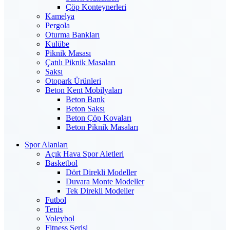
Çöp Konteynerleri
Kamelya
Pergola
Oturma Bankları
Kulübe
Piknik Masası
Çatılı Piknik Masaları
Saksı
Otopark Ürünleri
Beton Kent Mobilyaları
Beton Bank
Beton Saksı
Beton Çöp Kovaları
Beton Piknik Masaları
Spor Alanları
Açık Hava Spor Aletleri
Basketbol
Dört Direkli Modeller
Duvara Monte Modeller
Tek Direkli Modeller
Futbol
Tenis
Voleybol
Fitness Serisi