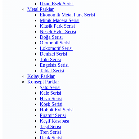
Uzun Eşek Serisi
Metal Parklar
Ekonomik Metal Park Serisi
Minik Macera Serisi
Klasik Park Serisi
Neşeli Evler Serisi
Doğa Serisi
Otomobil Serisi
Lokomotif Serisi
Denizci Serisi
Toki Serisi
Engelsiz Serisi
Tabiat Serisi
Kolay Parklar
Konsept Parklar
Şato Serisi
Kale Serisi
Hisar Serisi
Köşk Serisi
Hobbit Evi Serisi
Piramit Serisi
Keşif Kasabası
Taşıt Serisi
Tren Serisi
Uçak Serisi