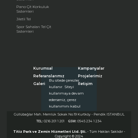
Pano Çit Korkuluk
Sistemleri
Jiletli Tel
Spor Sahaları Tel Çit
Sistemleri
Kurumsal
Kampanyalar
Referanslarımız
Projelerimiz
Bu sitede çerezler
Galeri
İletişim
kullanır. Siteyi
kullanmaya devam
ederseniz, çerez
kullanımını kabul
etmiş olursunuz.
Güllübağlar Mah. Memlük Sokak No.19 Kurtköy - Pendik ISTANBUL
Daha fazla bilgi için
TEL:
GSM:
0216 201 1 201
0545 234 1 234
tıklayınız.
Titiz Park ve Zemin Hizmetleri Ltd. Şti.
- Tüm Hakları Saklıdır -
Kapat (X)
Copyright © 2024