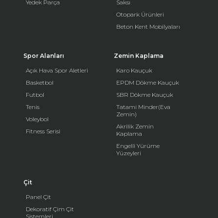
Yedek Parça
Saksı
Otopark Ürünleri
Beton Kent Mobilyaları
Spor Alanları
Zemin Kaplama
Açık Hava Spor Aletleri
Karo Kauçuk
Basketbol
EPDM Dökme Kauçuk
Futbol
SBR Dökme Kauçuk
Tenis
Tatami Minder(Eva
Zemin)
Voleybol
Akrilik Zemin
Fitness Serisi
Kaplama
Engelli Yürüme
Yüzeyleri
Çit
Panel Çit
Dekoratif Çim Çit
Sistemleri