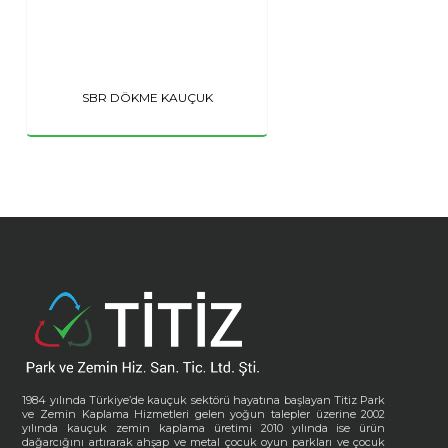
SBR DÖKME KAUÇUK
1984 yılında Türkiye’de kauçuk sektörü hayatına başlayan Titiz Park
ve Zemin Kaplama Hizmetleri gelen yoğun talepler üzerine 2002
yılında kauçuk zemin kaplama üretimi 2010 yılında ise ürün
dağarcığını artırarak ahşap ve metal çocuk oyun parkları ve çocuk