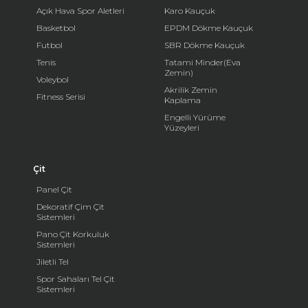
Açık Hava Spor Aletleri
Karo Kauçuk
Basketbol
EPDM Dökme Kauçuk
Futbol
SBR Dökme Kauçuk
Tenis
Tatami Minder(Eva
Zemin)
Voleybol
Akrilik Zemin
Fitness Serisi
Kaplama
Engelli Yürüme
Yüzeyleri
Çit
Panel Çit
Dekoratif Çim Çit
Sistemleri
Pano Çit Korkuluk
Sistemleri
Jiletli Tel
Spor Sahaları Tel Çit
Sistemleri