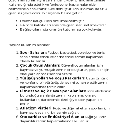
çözümleri sunar. Aynı zamanda, EPDM granüllerle birlikte
kullanıldığında estetik ve fonksiyonel kaplamalar elde
edilmesine olanak tanır. Geri dönüştürülebilir olması da SBR
granülü çevre dostu bir seçenek haline getirir.
Dökme kauçuk için özel imal edilmiştir.
1-4 mm kalınlıkları arasında granüller üretilmektedir.
Bağlayıcıların sbr granüle tutunması çok kolaydır.
Başlıca kullanım alanları:
Spor Sahaları:
Futbol, basketbol, voleybol ve tenis
sahalarında esnek ve darbe emici zemin kaplaması
olarak kullanılır.
Çocuk Oyun Alanları:
Güvenli oyun alanları için
kaymaz ve yumuşak zeminler oluşturur, çocuklar için
olası yaralanma risklerini azaltır.
Yürüyüş Yolları ve Koşu Parkurları:
Uzun ömürlü
ve konforlu bir yürüyüş deneyimi sunan elastik zemin
kaplamalarında tercih edilir.
Fitness ve Açık Hava Spor Alanları:
Spor aletlerinin
bulunduğu alanlarda zemin kaplaması olarak
kullanılarak, darbe emici özelliğiyle spor yapanları
korur.
Atletizm Pistleri:
Koşu ve diğer atletizm sporları için
kaymaz, dayanıklı bir zemin sağlar.
Otoparklar ve Endüstriyel Alanlar:
Ağır yüklere
dayanıklı zemin kaplamalarında kullanılır.