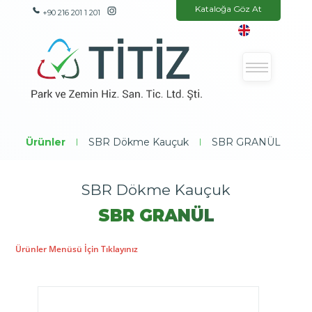
Kataloğa Göz At
+90 216 201 1 201
Ürünler
|
SBR Dökme Kauçuk
|
SBR GRANÜL
SBR Dökme Kauçuk
SBR GRANÜL
Ürünler Menüsü İçin Tıklayınız