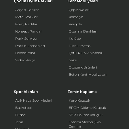
Çocuk Oyun Parkları
Kent Mobilyaları
Ahşap Parklar
Çöp Kovaları
Metal Parklar
Kamelya
Kolay Parklar
Pergola
Konsept Parklar
Oturma Bankları
Park Survivor
Kulübe
Park Ekipmanları
Piknik Masası
Donanımlar
Çatılı Piknik Masaları
Yedek Parça
Saksı
Otopark Ürünleri
Beton Kent Mobilyaları
Spor Alanları
Zemin Kaplama
Açık Hava Spor Aletleri
Karo Kauçuk
Basketbol
EPDM Dökme Kauçuk
Futbol
SBR Dökme Kauçuk
Tenis
Tatami Minder(Eva
Zemin)