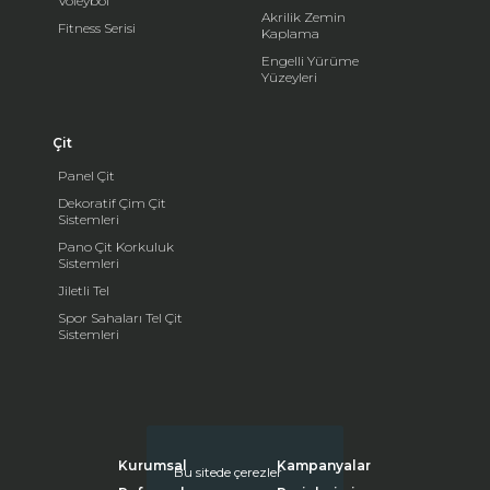
Voleybol
Akrilik Zemin
Fitness Serisi
Kaplama
Engelli Yürüme
Yüzeyleri
Çit
Panel Çit
Dekoratif Çim Çit
Sistemleri
Pano Çit Korkuluk
Sistemleri
Jiletli Tel
Spor Sahaları Tel Çit
Sistemleri
Kurumsal
Kampanyalar
Bu sitede çerezler