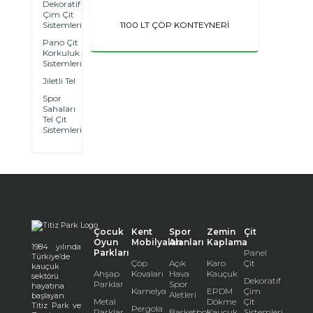
Dekoratif
Çim Çit
Sistemleri
1100 LT ÇÖP KONTEYNERİ
Pano Çit
Korkuluk
Sistemleri
Jiletli Tel
Spor
Sahaları
Tel Çit
Sistemleri
Çocuk
Kent
Spor
Zemin
Çit
Oyun
Mobilyaları
Alanları
Kaplama
1984 yılında
Parkları
Panel
Türkiye’de
Çöp
Açık
Karo
Çit
kauçuk
Ahşap
Kovaları
Hava
Kauçuk
sektörü
Dekoratif
Parklar
Spor
hayatına
Kamelya
EPDM
Çim
Aletleri
başlayan
Metal
Dökme
Çit
Titiz Park ve
Pergola
Parklar
Basketbol
Kauçuk
Sistemleri