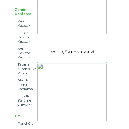
Zemin
Kaplama
Karo
Kauçuk
EPDM
Dökme
Kauçuk
SBR
770 LT ÇÖP KONTEYNERİ
Dökme
Kauçuk
Tatami
Minder(Eva
Zemin)
Akrilik
Zemin
Kaplama
Engelli
Yürüme
Yüzeyleri
Çit
Panel Çit