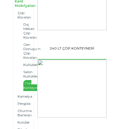
Kent
Mobilyaları
Çöp
Kovaları
Dış
Mekan
Çöp
Kovaları
Geri
240 LT ÇÖP KONTEYNERİ
Dönüşüm
Çöp
Kovaları
Küllükler
Salon
Küllükleri
Çöp
Konteynerleri
Kamelya
Pergola
Oturma
Bankları
Kulübe