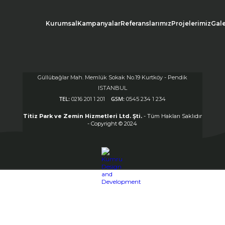
Kurumsal
Kampanyalar
Referanslarımız
Projelerimiz
Gale
Güllübağlar Mah. Memlük Sokak No.19 Kurtköy - Pendik
ISTANBUL
TEL:
GSM:
0216 201 1 201
0545 234 1 234
Titiz Park ve Zemin Hizmetleri Ltd. Şti.
- Tüm Hakları Saklıdır
- Copyright © 2024