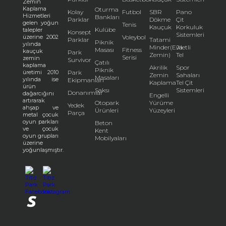
Zemin
Kaplama
Oturma
Kolay
Futbol
SBR
Pano
Hizmetleri
Bankları
Parklar
Dökme
Çit
gelen yoğun
Tenis
Kauçuk
Korkuluk
Kulübe
talepler
Konsept
Sistemleri
üzerine 2002
Voleybol
Parklar
Tatami
Piknik
yılında
Minder(Eva
Jiletli
Masası
Fitness
kauçuk
Park
Zemin)
Tel
Serisi
zemin
Survivor
Çatılı
kaplama
Akrilik
Spor
Piknik
üretimi 2010
Park
Zemin
Sahaları
Masaları
yılında ise
Ekipmanları
Kaplama
Tel Çit
ürün
Saksı
Sistemleri
Donanımlar
dağarcığını
Engelli
artırarak
Otopark
Yürüme
Yedek
ahşap ve
Ürünleri
Yüzeyleri
Parça
metal çocuk
oyun parkları
Beton
ve çocuk
Kent
oyun grupları
Mobilyaları
üzerine
yoğunlaşmıştır.