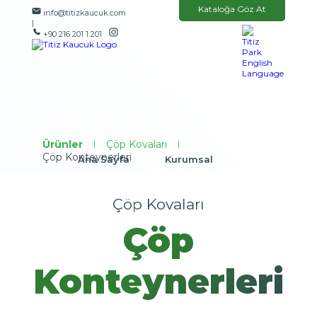
Kataloğa Göz At
info@titizkaucuk.com
|
+90 216 201 1 201
Ürünler
|
Çöp Kovaları
|
Çöp Konteynerleri
Ana Sayfa
Kurumsal
Ürünler
Kampanyalar
Çöp Kovaları
Referanslarımız
Medya
Çöp
İletişim
Konteynerleri