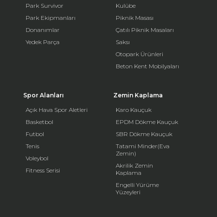
Park Survivor
Kulübe
Park Ekipmanları
Piknik Masası
Donanımlar
Çatılı Piknik Masaları
Yedek Parça
Saksı
Otopark Ürünleri
Beton Kent Mobilyaları
Spor Alanları
Zemin Kaplama
Açık Hava Spor Aletleri
Karo Kauçuk
Basketbol
EPDM Dökme Kauçuk
Futbol
SBR Dökme Kauçuk
Tenis
Tatami Minder(Eva
Zemin)
Voleybol
Akrilik Zemin
Fitness Serisi
Kaplama
Engelli Yürüme
Yüzeyleri