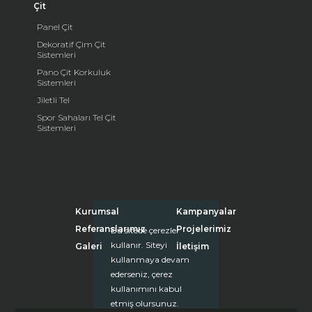
Çit
Panel Çit
Dekoratif Çim Çit
Sistemleri
Pano Çit Korkuluk
Sistemleri
Jiletli Tel
Spor Sahaları Tel Çit
Sistemleri
Kurumsal
Kampanyalar
Referanslarımız
Projelerimiz
Bu sitede çerezler
kullanır. Siteyi
Galeri
İletişim
kullanmaya devam
ederseniz, çerez
kullanımını kabul
etmiş olursunuz.