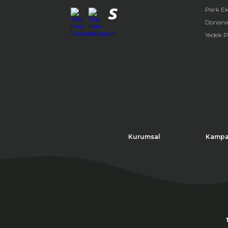
Park E
Donanı
Yedek P
Kurumsal
Kampa