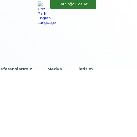
Kataloğa Göz At
eferanslarımız
Medya
İletişim