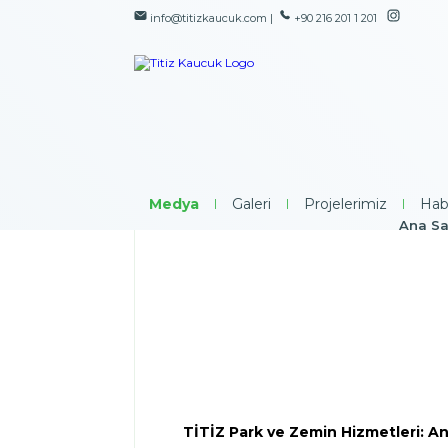
info@titizkaucuk.com |
+90 216 201 1 201
Medya
|
Galeri
|
Projelerimiz
|
Hab
Ana Sa
TİTİZ Park ve Zemin Hizmetleri: An