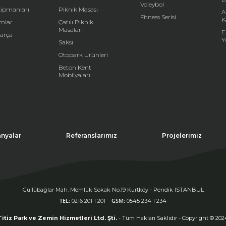
Voleybol
kipmanları
Piknik Masası
A
Fitness Serisi
K
mlar
Çatılı Piknik
Masaları
E
arça
Y
Saksı
Otopark Ürünleri
Beton Kent
Mobilyaları
nyalar
Referanslarımız
Projelerimiz
Güllübağlar Mah. Memlük Sokak No.19 Kurtköy - Pendik ISTANBUL
TEL:
GSM:
0216 201 1 201
0545 234 1 234
Titiz Park ve Zemin Hizmetleri Ltd. Şti.
- Tüm Hakları Saklıdır - Copyright © 202