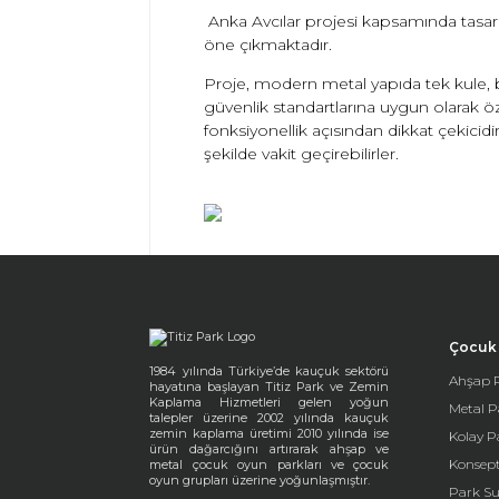
Anka Avcılar projesi kapsamında tasarla
öne çıkmaktadır.
Proje, modern metal yapıda tek kule, bir
güvenlik standartlarına uygun olarak öz
fonksiyonellik açısından dikkat çekici
şekilde vakit geçirebilirler.
Çocuk 
1984 yılında Türkiye’de kauçuk sektörü
Ahşap P
hayatına başlayan Titiz Park ve Zemin
Kaplama Hizmetleri gelen yoğun
Metal P
talepler üzerine 2002 yılında kauçuk
zemin kaplama üretimi 2010 yılında ise
Kolay P
ürün dağarcığını artırarak ahşap ve
Konsept
metal çocuk oyun parkları ve çocuk
oyun grupları üzerine yoğunlaşmıştır.
Park Su