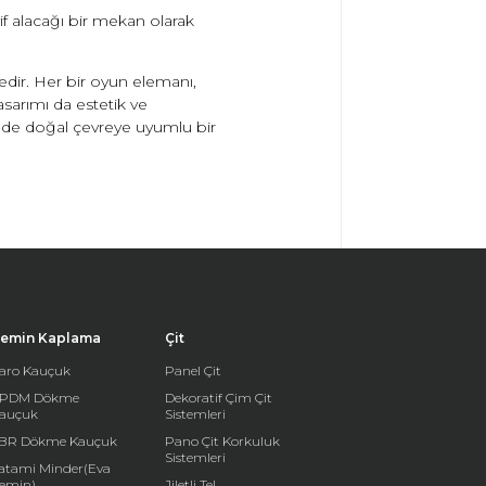
if alacağı bir mekan olarak
tedir. Her bir oyun elemanı,
asarımı da estetik ve
m de doğal çevreye uyumlu bir
emin Kaplama
Çit
aro Kauçuk
Panel Çit
PDM Dökme
Dekoratif Çim Çit
auçuk
Sistemleri
BR Dökme Kauçuk
Pano Çit Korkuluk
Sistemleri
atami Minder(Eva
emin)
Jiletli Tel