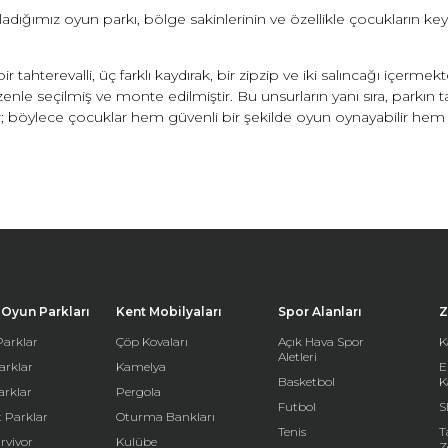
dığımız oyun parkı, bölge sakinlerinin ve özellikle çocukların key
 tahterevalli, üç farklı kaydırak, bir zipzip ve iki salıncağı içermek
enle seçilmiş ve monte edilmiştir. Bu unsurların yanı sıra, parkın t
dir; böylece çocuklar hem güvenli bir şekilde oyun oynayabilir he
Oyun Parkları
Kent Mobilyaları
Spor Alanları
Z
arklar
Çöp Kovaları
Açık Hava Spor
K
Aletleri
arklar
Kamelya
E
Basketbol
K
arklar
Pergola
Futbol
S
 Parklar
Oturma Bankları
Tenis
T
rvivor
Kulübe
Z