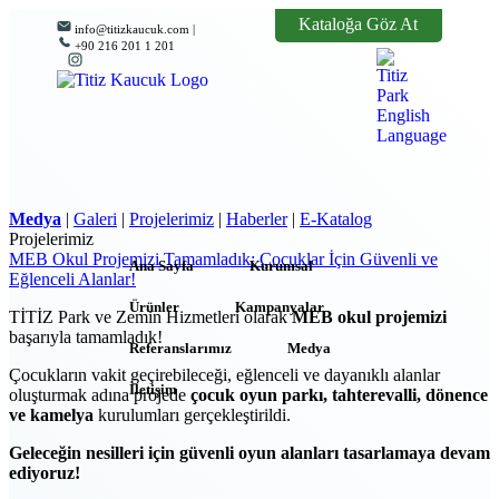
Kataloğa Göz At
info@titizkaucuk.com |
+90 216 201 1 201
Medya
|
Galeri
|
Projelerimiz
|
Haberler
|
E-Katalog
Projelerimiz
MEB Okul Projemizi Tamamladık: Çocuklar İçin Güvenli ve
Ana Sayfa
Kurumsal
Eğlenceli Alanlar!
Ürünler
Kampanyalar
TİTİZ Park ve Zemin Hizmetleri olarak
MEB okul projemizi
başarıyla tamamladık!
Referanslarımız
Medya
Çocukların vakit geçirebileceği, eğlenceli ve dayanıklı alanlar
İletişim
oluşturmak adına projede
çocuk oyun parkı, tahterevalli, dönence
ve kamelya
kurulumları gerçekleştirildi.
Geleceğin nesilleri için güvenli oyun alanları tasarlamaya devam
ediyoruz!