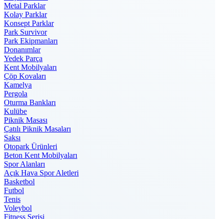
Metal Parklar
Kolay Parklar
Konsept Parklar
Park Survivor
Park Ekipmanları
Donanımlar
Yedek Parça
Kent Mobilyaları
Çöp Kovaları
Kamelya
Pergola
Oturma Bankları
Kulübe
Piknik Masası
Çatılı Piknik Masaları
Saksı
Otopark Ürünleri
Beton Kent Mobilyaları
Spor Alanları
Açık Hava Spor Aletleri
Basketbol
Futbol
Tenis
Voleybol
Fitness Serisi