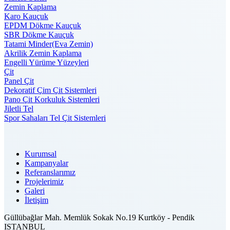
Zemin Kaplama
Karo Kauçuk
EPDM Dökme Kauçuk
SBR Dökme Kauçuk
Tatami Minder(Eva Zemin)
Akrilik Zemin Kaplama
Engelli Yürüme Yüzeyleri
Çit
Panel Çit
Dekoratif Çim Çit Sistemleri
Pano Çit Korkuluk Sistemleri
Jiletli Tel
Spor Sahaları Tel Çit Sistemleri
Kurumsal
Kampanyalar
Referanslarımız
Projelerimiz
Galeri
İletişim
Güllübağlar Mah. Memlük Sokak No.19 Kurtköy - Pendik
ISTANBUL