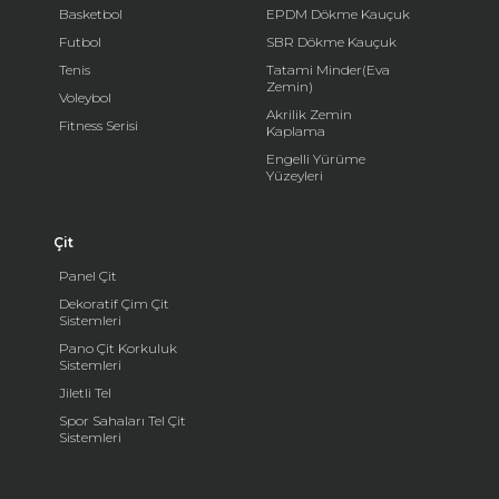
Basketbol
EPDM Dökme Kauçuk
Futbol
SBR Dökme Kauçuk
Tenis
Tatami Minder(Eva
Zemin)
Voleybol
Akrilik Zemin
Fitness Serisi
Kaplama
Engelli Yürüme
Yüzeyleri
Çit
Panel Çit
Dekoratif Çim Çit
Sistemleri
Pano Çit Korkuluk
Sistemleri
Jiletli Tel
Spor Sahaları Tel Çit
Sistemleri