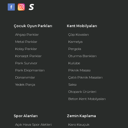
Çocuk Oyun Parkları
Kent Mobilyaları
Ahşap Parklar
Çöp Kovaları
Metal Parklar
Kamelya
Kolay Parklar
Pergola
Konsept Parklar
Oturma Bankları
Park Survivor
Kulübe
Park Ekipmanları
Piknik Masası
Donanımlar
Çatılı Piknik Masaları
Yedek Parça
Saksı
Otopark Ürünleri
Beton Kent Mobilyaları
Spor Alanları
Zemin Kaplama
Açık Hava Spor Aletleri
Karo Kauçuk