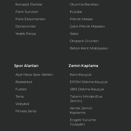
Konsept Parklar
Oturma Bankları
Park Survivor
Kulübe
Park Ekipmanları
Piknik Masası
Donanımlar
Çatılı Piknik Masaları
Yedek Parça
Saksı
Otopark Ürünleri
Beton Kent Mobilyaları
Spor Alanları
Zemin Kaplama
Açık Hava Spor Aletleri
Karo Kauçuk
Basketbol
EPDM Dökme Kauçuk
Futbol
SBR Dökme Kauçuk
Tenis
Tatami Minder(Eva
Zemin)
Voleybol
Akrilik Zemin
Fitness Serisi
Kaplama
Engelli Yürüme
Yüzeyleri