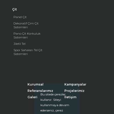
Çit
Panel Çit
Dekoratif Çim Çit
Sistemleri
Pano Çit Korkuluk
Sistemleri
Jiletli Tel
Spor Sahaları Tel Çit
Sistemleri
Kurumsal
Kampanyalar
Referanslarımız
Projelerimiz
Bu sitede çerezler
Galeri
İletişim
kullanır. Siteyi
kullanmaya devam
ederseniz, çerez