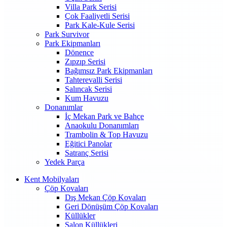
Villa Park Serisi
Çok Faaliyetli Serisi
Park Kale-Kule Serisi
Park Survivor
Park Ekipmanları
Dönence
Zıpzıp Serisi
Bağımsız Park Ekipmanları
Tahterevalli Serisi
Salıncak Serisi
Kum Havuzu
Donanımlar
İç Mekan Park ve Bahçe
Anaokulu Donanımları
Trambolin & Top Havuzu
Eğitici Panolar
Satranç Serisi
Yedek Parça
Kent Mobilyaları
Çöp Kovaları
Dış Mekan Çöp Kovaları
Geri Dönüşüm Çöp Kovaları
Küllükler
Salon Küllükleri