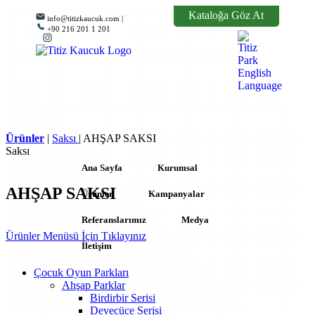
Kataloğa Göz At
info@titizkaucuk.com |
+90 216 201 1 201
Ürünler
|
Saksı
|
AHŞAP SAKSI
Saksı
Ana Sayfa
Kurumsal
AHŞAP SAKSI
Ürünler
Kampanyalar
Referanslarımız
Medya
Ürünler Menüsü İçin Tıklayınız
İletişim
Çocuk Oyun Parkları
Ahşap Parklar
Birdirbir Serisi
Devecüce Serisi