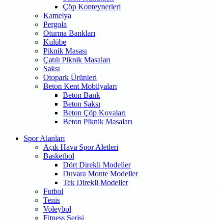
Çöp Konteynerleri
Kamelya
Pergola
Oturma Bankları
Kulübe
Piknik Masası
Çatılı Piknik Masaları
Saksı
Otopark Ürünleri
Beton Kent Mobilyaları
Beton Bank
Beton Saksı
Beton Çöp Kovaları
Beton Piknik Masaları
Spor Alanları
Açık Hava Spor Aletleri
Basketbol
Dört Direkli Modeller
Duvara Monte Modeller
Tek Direkli Modeller
Futbol
Tenis
Voleybol
Fitness Serisi