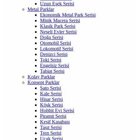
Uzun Eşek Serisi
Metal Parklar
Ekonomik Metal Park Serisi
Minik Macera Serisi
Klasik Park Serisi
Neşeli Evler Serisi
Doğa Serisi
Otomobil Serisi
Lokomotif Serisi
Denizci Serisi
Toki Serisi
Engelsiz Serisi
Tabiat Serisi
Kolay Parklar
Konsept Parklar
Şato Serisi
Kale Serisi
Hisar Serisi
Köşk Serisi
Hobbit Evi Serisi
Piramit Serisi
Keşif Kasabası
Taşıt Serisi
Tren Serisi
Uçak Serisi