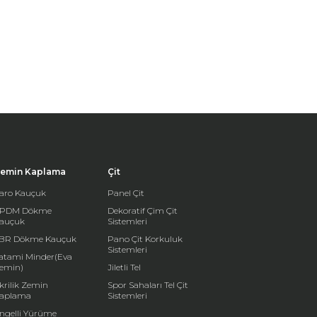
emin Kaplama
Çit
aro Kauçuk
Panel Çit
PDM Dökme
Dekoratif Çim Çit
auçuk
Sistemleri
BR Dökme Kauçuk
Pano Çit Korkuluk
Sistemleri
atami Minder(Eva
emin)
Jiletli Tel
krilik Zemin
Spor Sahaları Tel Çit
aplama
Sistemleri
ngelli Yürüme