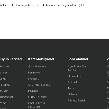
umludur. Daha büyük ölçülerdeki lastikler için uyumlu değildir.
Oyun Parkları
Kent Mobilyaları
Spor Alanları
Z
arklar
Çöp Kovaları
Açık Hava Spor
K
Aletleri
arklar
Kamelya
E
Basketbol
K
arklar
Pergola
Futbol
S
 Parklar
Oturma Bankları
Tenis
T
rvivor
Kulübe
Z
Voleybol
kipmanları
Piknik Masası
A
Fitness Serisi
K
mlar
Çatılı Piknik
Masaları
E
arça