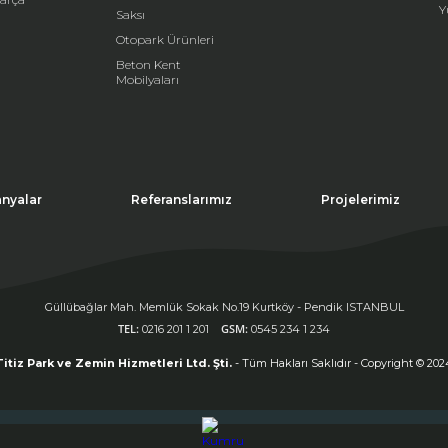
Y
Saksı
Otopark Ürünleri
Beton Kent
Mobilyaları
nyalar
Referanslarımız
Projelerimiz
Güllübağlar Mah. Memlük Sokak No.19 Kurtköy - Pendik ISTANBUL
TEL:
GSM:
0216 201 1 201
0545 234 1 234
Titiz Park ve Zemin Hizmetleri Ltd. Şti.
- Tüm Hakları Saklıdır - Copyright © 202
sitede çerezler kullanır. Siteyi kullanmaya devam ederseniz, çerez kullanımını
ul etmiş olursunuz. Daha fazla bilgi için
tıklayınız.
Kapat (X)