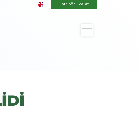
Kataloğa Göz At
İDİ