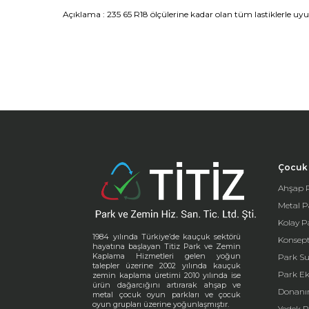
Açıklama : 235 65 R18 ölçülerine kadar olan tüm lastiklerle uy
Çocuk 
Ahşap P
Metal P
Kolay P
1984 yılında Türkiye’de kauçuk sektörü
Konsept
hayatına başlayan Titiz Park ve Zemin
Kaplama Hizmetleri gelen yoğun
Park Su
talepler üzerine 2002 yılında kauçuk
Park E
zemin kaplama üretimi 2010 yılında ise
ürün dağarcığını artırarak ahşap ve
Donanı
metal çocuk oyun parkları ve çocuk
oyun grupları üzerine yoğunlaşmıştır.
Yedek P