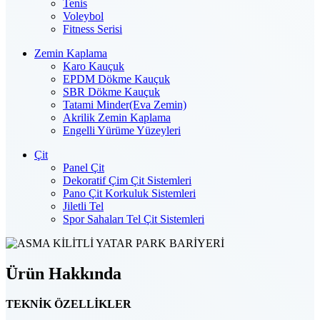
Tenis
Voleybol
Fitness Serisi
Zemin Kaplama
Karo Kauçuk
EPDM Dökme Kauçuk
SBR Dökme Kauçuk
Tatami Minder(Eva Zemin)
Akrilik Zemin Kaplama
Engelli Yürüme Yüzeyleri
Çit
Panel Çit
Dekoratif Çim Çit Sistemleri
Pano Çit Korkuluk Sistemleri
Jiletli Tel
Spor Sahaları Tel Çit Sistemleri
Ürün Hakkında
TEKNİK ÖZELLİKLER