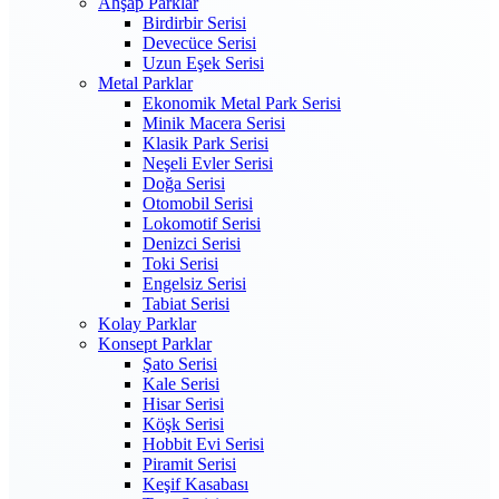
Ahşap Parklar
Birdirbir Serisi
Devecüce Serisi
Uzun Eşek Serisi
Metal Parklar
Ekonomik Metal Park Serisi
Minik Macera Serisi
Klasik Park Serisi
Neşeli Evler Serisi
Doğa Serisi
Otomobil Serisi
Lokomotif Serisi
Denizci Serisi
Toki Serisi
Engelsiz Serisi
Tabiat Serisi
Kolay Parklar
Konsept Parklar
Şato Serisi
Kale Serisi
Hisar Serisi
Köşk Serisi
Hobbit Evi Serisi
Piramit Serisi
Keşif Kasabası