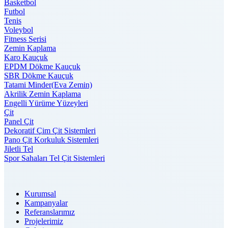
Basketbol
Futbol
Tenis
Voleybol
Fitness Serisi
Zemin Kaplama
Karo Kauçuk
EPDM Dökme Kauçuk
SBR Dökme Kauçuk
Tatami Minder(Eva Zemin)
Akrilik Zemin Kaplama
Engelli Yürüme Yüzeyleri
Çit
Panel Çit
Dekoratif Çim Çit Sistemleri
Pano Çit Korkuluk Sistemleri
Jiletli Tel
Spor Sahaları Tel Çit Sistemleri
Kurumsal
Kampanyalar
Referanslarımız
Projelerimiz