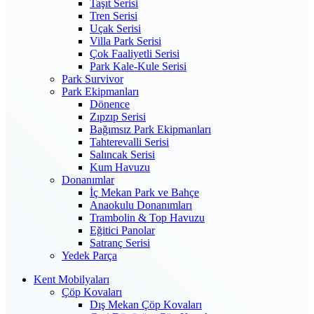
Taşıt Serisi
Tren Serisi
Uçak Serisi
Villa Park Serisi
Çok Faaliyetli Serisi
Park Kale-Kule Serisi
Park Survivor
Park Ekipmanları
Dönence
Zıpzıp Serisi
Bağımsız Park Ekipmanları
Tahterevalli Serisi
Salıncak Serisi
Kum Havuzu
Donanımlar
İç Mekan Park ve Bahçe
Anaokulu Donanımları
Trambolin & Top Havuzu
Eğitici Panolar
Satranç Serisi
Yedek Parça
Kent Mobilyaları
Çöp Kovaları
Dış Mekan Çöp Kovaları