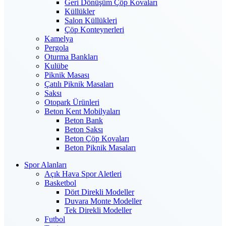
Geri Dönüşüm Çöp Kovaları
Küllükler
Salon Küllükleri
Çöp Konteynerleri
Kamelya
Pergola
Oturma Bankları
Kulübe
Piknik Masası
Çatılı Piknik Masaları
Saksı
Otopark Ürünleri
Beton Kent Mobilyaları
Beton Bank
Beton Saksı
Beton Çöp Kovaları
Beton Piknik Masaları
Spor Alanları
Açık Hava Spor Aletleri
Basketbol
Dört Direkli Modeller
Duvara Monte Modeller
Tek Direkli Modeller
Futbol