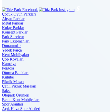
Çocuk Oyun Parkları
Ahşap Parklar
Metal Parklar
Kolay Parklar
Konsept Parklar
Park Survivor
Park Ekipmanları
Donanımlar
Yedek Parça
Kent Mobilyaları
Çöp Kovaları
Kamelya
Pergola
Oturma Bankları
Kulübe
Piknik Masası
Çatılı Piknik Masaları
Saksı
Otopark Ürünleri
Beton Kent Mobilyaları
Spor Alanları
Açık Hava Spor Aletleri