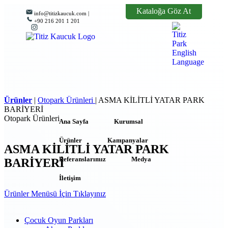
Kataloğa Göz At
info@titizkaucuk.com |
+90 216 201 1 201
Ürünler
|
Otopark Ürünleri
|
ASMA KİLİTLİ YATAR PARK
BARİYERİ
Otopark Ürünleri
Ana Sayfa
Kurumsal
Ürünler
Kampanyalar
ASMA KİLİTLİ YATAR PARK
Referanslarımız
Medya
BARİYERİ
İletişim
Ürünler Menüsü İçin Tıklayınız
Çocuk Oyun Parkları