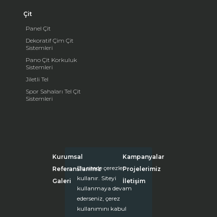
Çit
Panel Çit
Dekoratif Çim Çit
Sistemleri
Pano Çit Korkuluk
Sistemleri
Jiletli Tel
Spor Sahaları Tel Çit
Sistemleri
Kurumsal
Kampanyalar
Bu sitede çerezler
Referanslarımız
Projelerimiz
kullanır. Siteyi
Galeri
İletişim
kullanmaya devam
ederseniz, çerez
kullanımını kabul