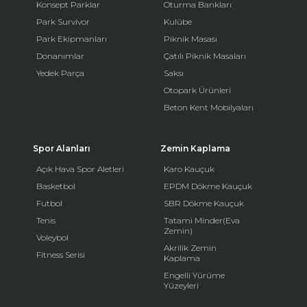
Konsept Parklar
Oturma Bankları
Park Survivor
Kulübe
Park Ekipmanları
Piknik Masası
Donanımlar
Çatılı Piknik Masaları
Yedek Parça
Saksı
Otopark Ürünleri
Beton Kent Mobilyaları
Spor Alanları
Zemin Kaplama
Açık Hava Spor Aletleri
Karo Kauçuk
Basketbol
EPDM Dökme Kauçuk
Futbol
SBR Dökme Kauçuk
Tenis
Tatami Minder(Eva
Zemin)
Voleybol
Akrilik Zemin
Fitness Serisi
Kaplama
Engelli Yürüme
Yüzeyleri