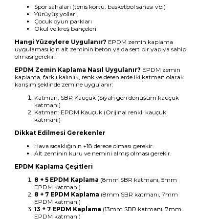
Spor sahaları (tenis kortu, basketbol sahası vb.)
Yürüyüş yolları
Çocuk oyun parkları
Okul ve kreş bahçeleri
Hangi Yüzeylere Uygulanır?
EPDM zemin kaplama
uygulaması için alt zeminin beton ya da sert bir yapıya sahip
olması gerekir.
EPDM Zemin Kaplama Nasıl Uygulanır?
EPDM zemin
kaplama, farklı kalınlık, renk ve desenlerde iki katman olarak
karışım şeklinde zemine uygulanır:
Katman: SBR Kauçuk (Siyah geri dönüşüm kauçuk
katmanı)
Katman: EPDM Kauçuk (Orijinal renkli kauçuk
katmanı)
Dikkat Edilmesi Gerekenler
Hava sıcaklığının +18 derece olması gerekir.
Alt zeminin kuru ve nemini almış olması gerekir.
EPDM Kaplama Çeşitleri
8 + 5 EPDM Kaplama
(8mm SBR katmanı, 5mm
EPDM katmanı)
8 + 7 EPDM Kaplama
(8mm SBR katmanı, 7mm
EPDM katmanı)
13 + 7 EPDM Kaplama
(13mm SBR katmanı, 7mm
EPDM katmanı)