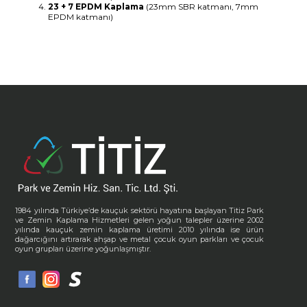
23 + 7 EPDM Kaplama
(23mm SBR katmanı, 7mm
EPDM katmanı)
1984 yılında Türkiye’de kauçuk sektörü hayatına başlayan Titiz Park
ve Zemin Kaplama Hizmetleri gelen yoğun talepler üzerine 2002
yılında kauçuk zemin kaplama üretimi 2010 yılında ise ürün
dağarcığını artırarak ahşap ve metal çocuk oyun parkları ve çocuk
oyun grupları üzerine yoğunlaşmıştır.