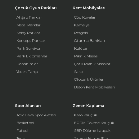
Çocuk Oyun Parkları
Kent Mobilyaları
Ahşap Parklar
Çöp Kovaları
Metal Parklar
Kamelya
Kolay Parklar
Pergola
Konsept Parklar
Oturma Bankları
Park Survivor
Kulübe
Park Ekipmanları
Piknik Masası
Donanımlar
Çatılı Piknik Masaları
Yedek Parça
Saksı
Otopark Ürünleri
Beton Kent Mobilyaları
Spor Alanları
Zemin Kaplama
Açık Hava Spor Aletleri
Karo Kauçuk
Basketbol
EPDM Dökme Kauçuk
Futbol
SBR Dökme Kauçuk
Tenis
Tatami Minder(Eva