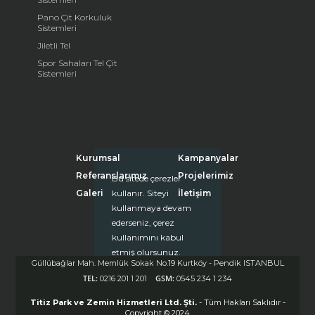
Pano Çit Korkuluk
Sistemleri
Jiletli Tel
Spor Sahaları Tel Çit
Sistemleri
Kurumsal
Kampanyalar
Referanslarımız
Projelerimiz
Bu sitede çerezler
kullanır. Siteyi
Galeri
İletişim
kullanmaya devam
ederseniz, çerez
kullanımını kabul
etmiş olursunuz.
Güllübağlar Mah. Memlük Sokak No.19 Kurtköy - Pendik ISTANBUL
Daha fazla bilgi için
TEL:
GSM:
0216 201 1 201
0545 234 1 234
tıklayınız.
Kapat (X)
Titiz Park ve Zemin Hizmetleri Ltd. Şti.
- Tüm Hakları Saklıdır -
Copyright © 2024