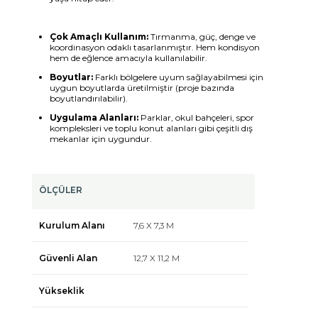
Çok Amaçlı Kullanım:
Tırmanma, güç, denge ve
koordinasyon odaklı tasarlanmıştır. Hem kondisyon
hem de eğlence amacıyla kullanılabilir.
Boyutlar:
Farklı bölgelere uyum sağlayabilmesi için
uygun boyutlarda üretilmiştir (proje bazında
boyutlandırılabilir).
Uygulama Alanları:
Parklar, okul bahçeleri, spor
kompleksleri ve toplu konut alanları gibi çeşitli dış
mekanlar için uygundur.
ÖLÇÜLER
Kurulum Alanı
7,6 X 7,3 M
Güvenli Alan
12,7 X 11,2 M
Yükseklik