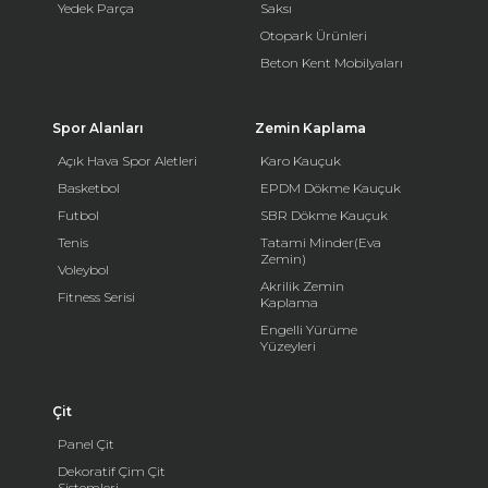
Yedek Parça
Saksı
Otopark Ürünleri
Beton Kent Mobilyaları
Spor Alanları
Zemin Kaplama
Açık Hava Spor Aletleri
Karo Kauçuk
Basketbol
EPDM Dökme Kauçuk
Futbol
SBR Dökme Kauçuk
Tenis
Tatami Minder(Eva
Zemin)
Voleybol
Akrilik Zemin
Fitness Serisi
Kaplama
Engelli Yürüme
Yüzeyleri
Çit
Panel Çit
Dekoratif Çim Çit
Sistemleri