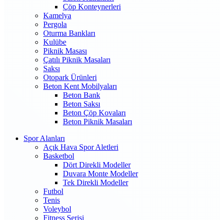
Çöp Konteynerleri
Kamelya
Pergola
Oturma Bankları
Kulübe
Piknik Masası
Çatılı Piknik Masaları
Saksı
Otopark Ürünleri
Beton Kent Mobilyaları
Beton Bank
Beton Saksı
Beton Çöp Kovaları
Beton Piknik Masaları
Spor Alanları
Açık Hava Spor Aletleri
Basketbol
Dört Direkli Modeller
Duvara Monte Modeller
Tek Direkli Modeller
Futbol
Tenis
Voleybol
Fitness Serisi