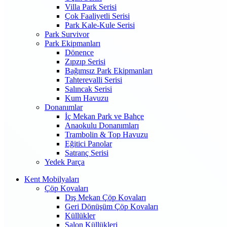
Villa Park Serisi
Çok Faaliyetli Serisi
Park Kale-Kule Serisi
Park Survivor
Park Ekipmanları
Dönence
Zıpzıp Serisi
Bağımsız Park Ekipmanları
Tahterevalli Serisi
Salıncak Serisi
Kum Havuzu
Donanımlar
İç Mekan Park ve Bahçe
Anaokulu Donanımları
Trambolin & Top Havuzu
Eğitici Panolar
Satranç Serisi
Yedek Parça
Kent Mobilyaları
Çöp Kovaları
Dış Mekan Çöp Kovaları
Geri Dönüşüm Çöp Kovaları
Küllükler
Salon Küllükleri