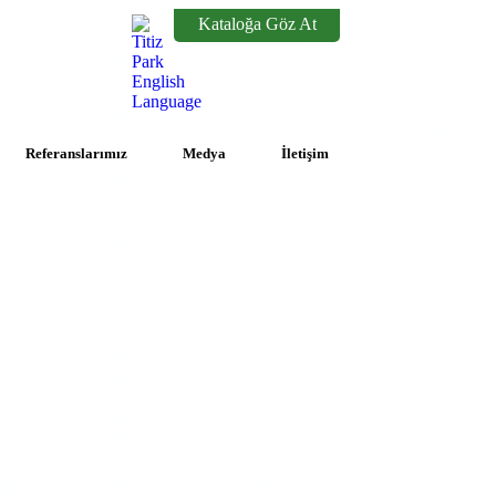
Kataloğa Göz At
Referanslarımız
Medya
İletişim