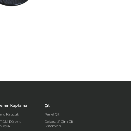
emin Kaplama
Çit
aro Kauçuk
Panel Çit
PDM Dökme
Dekoratif Çim Çit
auçuk
Sistemleri