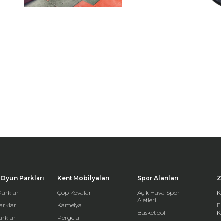
Oyun Parkları
Kent Mobilyaları
Spor Alanları
Z
arklar
Çöp Kovaları
Açık Hava Spor
K
Aletleri
arklar
Kamelya
E
Basketbol
K
arklar
Pergola