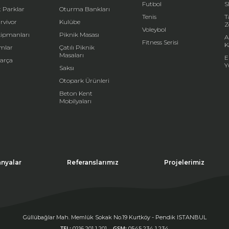
Futbol
S
 Parklar
Oturma Bankları
Tenis
T
rvivor
Kulübe
Z
Voleybol
kipmanları
Piknik Masası
A
Fitness Serisi
K
mlar
Çatılı Piknik
Masaları
E
arça
Y
Saksı
Otopark Ürünleri
Beton Kent
Mobilyaları
nyalar
Referanslarımız
Projelerimiz
Güllübağlar Mah. Memlük Sokak No.19 Kurtköy - Pendik ISTANBUL
TEL:
GSM:
0216 201 1 201
0545 234 1 234