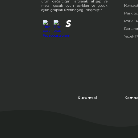
ürün dağarcığını artırarak ahşap ve
Konsept
metal çocuk oyun parkları ve çocuk
oyun grupları üzerine yoğunlaşmıştır.
Park Su
Park E
Donanı
Yedek P
Kurumsal
Kampa