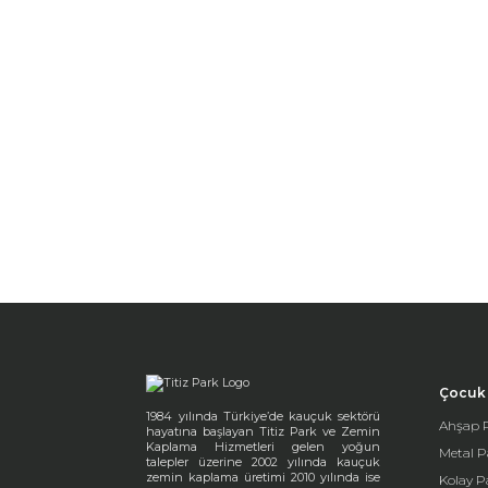
Çocuk 
1984 yılında Türkiye’de kauçuk sektörü
Ahşap P
hayatına başlayan Titiz Park ve Zemin
Kaplama Hizmetleri gelen yoğun
Metal P
talepler üzerine 2002 yılında kauçuk
zemin kaplama üretimi 2010 yılında ise
Kolay P