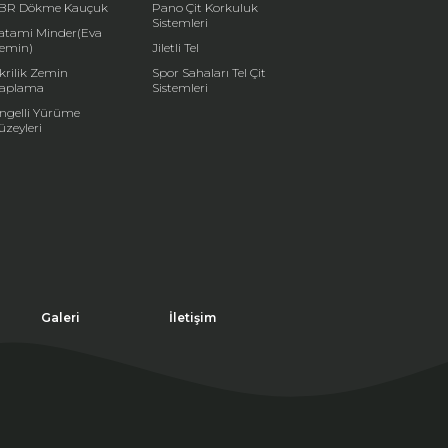
BR Dökme Kauçuk
Pano Çit Korkuluk
Sistemleri
atami Minder(Eva
emin)
Jiletli Tel
krilik Zemin
Spor Sahaları Tel Çit
aplama
Sistemleri
ngelli Yürüme
üzeyleri
Galeri
İletişim