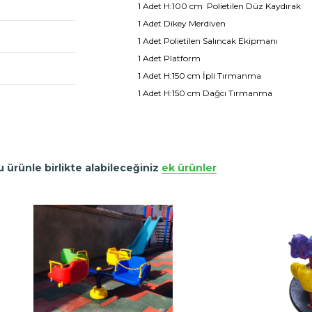
1 Adet H:100 cm Polietilen Düz Kaydırak
1 Adet Dikey Merdiven
1 Adet Polietilen Salıncak Ekipmanı
1 Adet Platform
1 Adet H:150 cm İpli Tırmanma
1 Adet H:150 cm Dağcı Tırmanma
u ürünle birlikte alabileceğiniz
ek ürünler