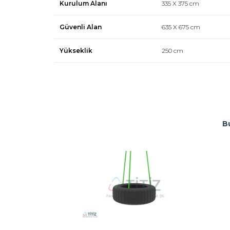
Kurulum Alanı
335 X 375 cm
Güvenli Alan
635 X 675 cm
Yükseklik
250 cm
B