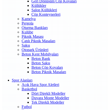
Geri Dönüşüm Çöp Kovaları
Küllükler
Salon Küllükleri
Çöp Konteynerleri
Kamelya
Pergola
Oturma Bankları
Kulübe
Piknik Masası
Çatılı Piknik Masaları
Saksı
Otopark Ürünleri
Beton Kent Mobilyaları
Beton Bank
Beton Saksı
Beton Çöp Kovaları
Beton Piknik Masaları
Spor Alanları
Açık Hava Spor Aletleri
Basketbol
Dört Direkli Modeller
Duvara Monte Modeller
Tek Direkli Modeller
Futbol