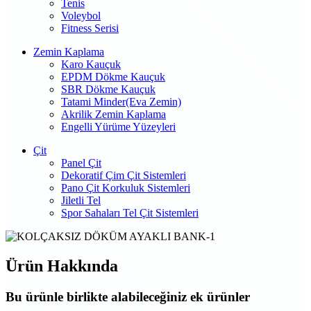
Tenis
Voleybol
Fitness Serisi
Zemin Kaplama
Karo Kauçuk
EPDM Dökme Kauçuk
SBR Dökme Kauçuk
Tatami Minder(Eva Zemin)
Akrilik Zemin Kaplama
Engelli Yürüme Yüzeyleri
Çit
Panel Çit
Dekoratif Çim Çit Sistemleri
Pano Çit Korkuluk Sistemleri
Jiletli Tel
Spor Sahaları Tel Çit Sistemleri
Ürün Hakkında
Bu ürünle birlikte alabileceğiniz
ek ürünler