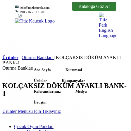
Kataloğa Göz At
info@titizkaucuk.com |
+90 216 201 1 201
Ürünler
|
Oturma Bankları
|
KOLÇAKSIZ DÖKÜM AYAKLI
BANK-1
Oturma Bankları
Ana Sayfa
Kurumsal
Ürünler
Kampanyalar
KOLÇAKSIZ DÖKÜM AYAKLI BANK-
Referanslarımız
Medya
1
İletişim
Ürünler Menüsü İçin Tıklayınız
Çocuk Oyun Parkları