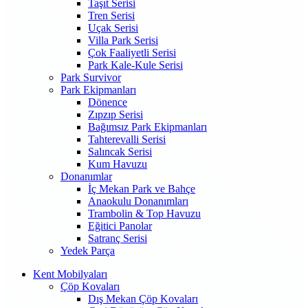
Taşıt Serisi
Tren Serisi
Uçak Serisi
Villa Park Serisi
Çok Faaliyetli Serisi
Park Kale-Kule Serisi
Park Survivor
Park Ekipmanları
Dönence
Zıpzıp Serisi
Bağımsız Park Ekipmanları
Tahterevalli Serisi
Salıncak Serisi
Kum Havuzu
Donanımlar
İç Mekan Park ve Bahçe
Anaokulu Donanımları
Trambolin & Top Havuzu
Eğitici Panolar
Satranç Serisi
Yedek Parça
Kent Mobilyaları
Çöp Kovaları
Dış Mekan Çöp Kovaları