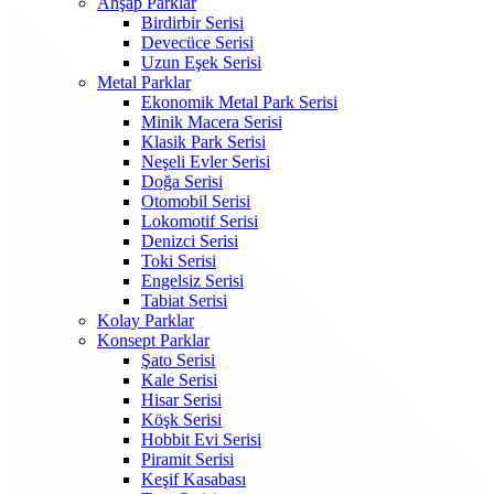
Ahşap Parklar
Birdirbir Serisi
Devecüce Serisi
Uzun Eşek Serisi
Metal Parklar
Ekonomik Metal Park Serisi
Minik Macera Serisi
Klasik Park Serisi
Neşeli Evler Serisi
Doğa Serisi
Otomobil Serisi
Lokomotif Serisi
Denizci Serisi
Toki Serisi
Engelsiz Serisi
Tabiat Serisi
Kolay Parklar
Konsept Parklar
Şato Serisi
Kale Serisi
Hisar Serisi
Köşk Serisi
Hobbit Evi Serisi
Piramit Serisi
Keşif Kasabası