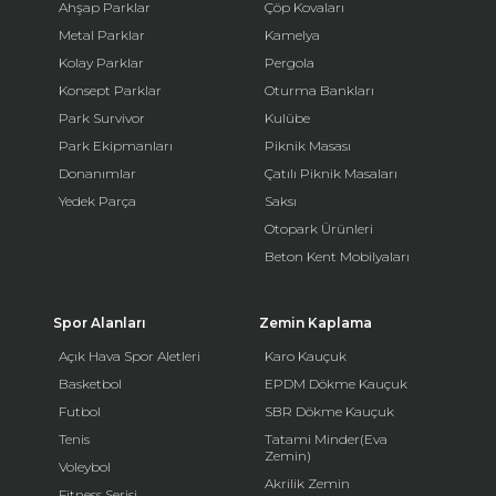
Ahşap Parklar
Çöp Kovaları
Metal Parklar
Kamelya
Kolay Parklar
Pergola
Konsept Parklar
Oturma Bankları
Park Survivor
Kulübe
Park Ekipmanları
Piknik Masası
Donanımlar
Çatılı Piknik Masaları
Yedek Parça
Saksı
Otopark Ürünleri
Beton Kent Mobilyaları
Spor Alanları
Zemin Kaplama
Açık Hava Spor Aletleri
Karo Kauçuk
Basketbol
EPDM Dökme Kauçuk
Futbol
SBR Dökme Kauçuk
Tenis
Tatami Minder(Eva
Zemin)
Voleybol
Akrilik Zemin
Fitness Serisi