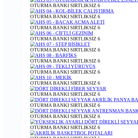
OTURMA BANKI SIRTLIKSIZ 6
OTURMA BANKI SIRTLIKSIZ 6
OTURMA BANKI SIRTLIKSIZ 6
OTURMA BANKI SIRTLIKSIZ 6
OTURMA BANKI SIRTLIKSIZ 6
OTURMA BANKI SIRTLIKSIZ 6
OTURMA BANKI SIRTLIKSIZ 6
OTURMA BANKI SIRTLIKSIZ 6
OTURMA BANKI SIRTLIKSIZ 6
OTURMA BANKI SIRTLIKSIZ 6
OTURMA BANKI SIRTLIKSIZ 6
OTURMA BANKI SIRTLIKSIZ 6