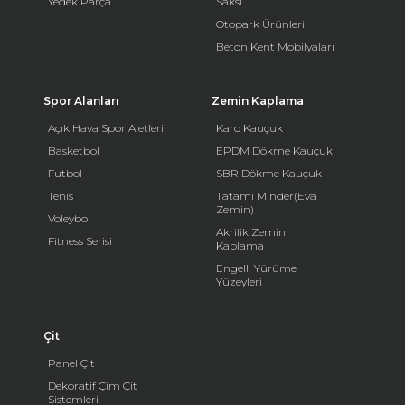
Yedek Parça
Saksı
Otopark Ürünleri
Beton Kent Mobilyaları
Spor Alanları
Zemin Kaplama
Açık Hava Spor Aletleri
Karo Kauçuk
Basketbol
EPDM Dökme Kauçuk
Futbol
SBR Dökme Kauçuk
Tenis
Tatami Minder(Eva
Zemin)
Voleybol
Akrilik Zemin
Fitness Serisi
Kaplama
Engelli Yürüme
Yüzeyleri
Çit
Panel Çit
Dekoratif Çim Çit
Sistemleri