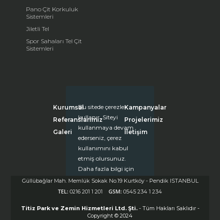
Pano Çit Korkuluk
Sistemleri
Jiletli Tel
Spor Sahaları Tel Çit
Sistemleri
Bu sitede çerezler
Kurumsal
Kampanyalar
kullanır. Siteyi
Referanslarımız
Projelerimiz
kullanmaya devam
Galeri
İletişim
ederseniz, çerez
kullanımını kabul
etmiş olursunuz.
Daha fazla bilgi için
tıklayınız.
Güllübağlar Mah. Memlük Sokak No.19 Kurtköy - Pendik ISTANBUL
Kapat (X)
TEL:
GSM:
0216 201 1 201
0545 234 1 234
Titiz Park ve Zemin Hizmetleri Ltd. Şti.
- Tüm Hakları Saklıdır -
Copyright © 2024