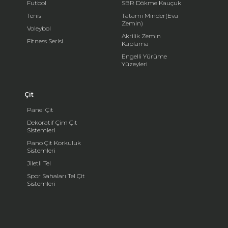
Futbol
SBR Dökme Kauçuk
Tenis
Tatami Minder(Eva
Zemin)
Voleybol
Akrilik Zemin
Fitness Serisi
Kaplama
Engelli Yürüme
Yüzeyleri
Çit
Panel Çit
Dekoratif Çim Çit
Sistemleri
Pano Çit Korkuluk
Sistemleri
Jiletli Tel
Spor Sahaları Tel Çit
Sistemleri