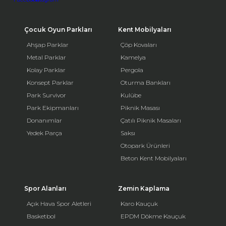
Çocuk Oyun Parkları
Kent Mobilyaları
Ahşap Parklar
Çöp Kovaları
Metal Parklar
Kamelya
Kolay Parklar
Pergola
Konsept Parklar
Oturma Bankları
Park Survivor
Kulübe
Park Ekipmanları
Piknik Masası
Donanımlar
Çatılı Piknik Masaları
Yedek Parça
Saksı
Otopark Ürünleri
Beton Kent Mobilyaları
Spor Alanları
Zemin Kaplama
Açık Hava Spor Aletleri
Karo Kauçuk
Basketbol
EPDM Dökme Kauçuk