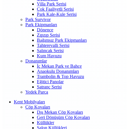
Villa Park Serisi
Çok Faaliyetli Serisi
Park Kale-Kule Serisi
Park Survivor
Park Ekipmanları
Dönence
Zıpzıp Serisi
Bağımsız Park Ekipmanları
Tahterevalli Serisi
Salıncak Serisi
Kum Havuzu
Donanımlar
İç Mekan Park ve Bahçe
Anaokulu Donanımları
Trambolin & Top Havuzu
Eğitici Panolar
Satranç Serisi
Yedek Parça
Kent Mobilyaları
Çöp Kovaları
Dış Mekan Çöp Kovaları
Geri Dönüşüm Çöp Kovaları
Küllükler
Salon Küllükleri