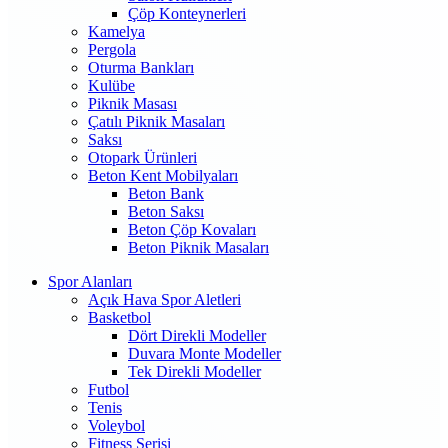
Çöp Konteynerleri
Kamelya
Pergola
Oturma Bankları
Kulübe
Piknik Masası
Çatılı Piknik Masaları
Saksı
Otopark Ürünleri
Beton Kent Mobilyaları
Beton Bank
Beton Saksı
Beton Çöp Kovaları
Beton Piknik Masaları
Spor Alanları
Açık Hava Spor Aletleri
Basketbol
Dört Direkli Modeller
Duvara Monte Modeller
Tek Direkli Modeller
Futbol
Tenis
Voleybol
Fitness Serisi