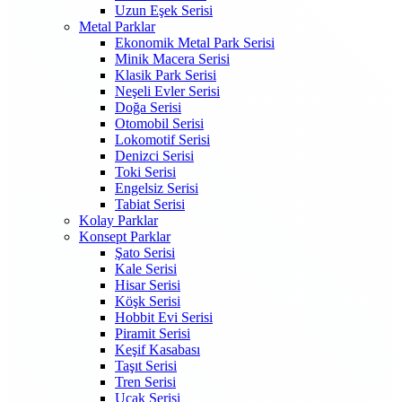
Uzun Eşek Serisi
Metal Parklar
Ekonomik Metal Park Serisi
Minik Macera Serisi
Klasik Park Serisi
Neşeli Evler Serisi
Doğa Serisi
Otomobil Serisi
Lokomotif Serisi
Denizci Serisi
Toki Serisi
Engelsiz Serisi
Tabiat Serisi
Kolay Parklar
Konsept Parklar
Şato Serisi
Kale Serisi
Hisar Serisi
Köşk Serisi
Hobbit Evi Serisi
Piramit Serisi
Keşif Kasabası
Taşıt Serisi
Tren Serisi
Uçak Serisi