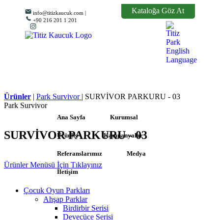
Kataloğa Göz At
info@titizkaucuk.com |
+90 216 201 1 201
Ürünler
|
Park Survivor
|
SURVİVOR PARKURU - 03
Park Survivor
Ana Sayfa
Kurumsal
SURVİVOR PARKURU - 03
Ürünler
Kampanyalar
Referanslarımız
Medya
Ürünler Menüsü İçin Tıklayınız
İletişim
Çocuk Oyun Parkları
Ahşap Parklar
Birdirbir Serisi
Devecüce Serisi