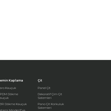
emin Kaplama
Çit
aro Kauçuk
Panel Çit
PDM Dökme
Dekoratif Çim Çit
auçuk
Sistemleri
BR Dökme Kauçuk
Pano Çit Korkuluk
Sistemleri
atami Minder(Eva