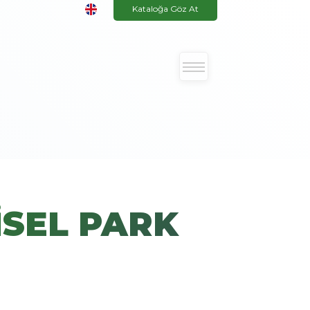
Kataloğa Göz At
İSEL PARK