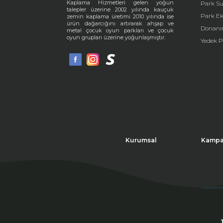
Kaplama Hizmetleri gelen yoğun
Park Su
talepler üzerine 2002 yılında kauçuk
Park E
zemin kaplama üretimi 2010 yılında ise
ürün dağarcığını artırarak ahşap ve
Donanı
metal çocuk oyun parkları ve çocuk
oyun grupları üzerine yoğunlaşmıştır.
Yedek P
Kurumsal
Kampa
Bu 
kab