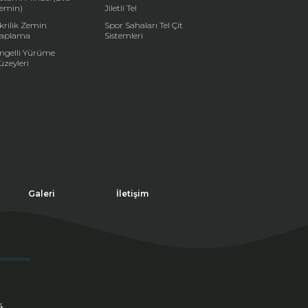
emin)
Jiletli Tel
krilik Zemin
Spor Sahaları Tel Çit
aplama
Sistemleri
ngelli Yürüme
üzeyleri
Galeri
İletişim
4