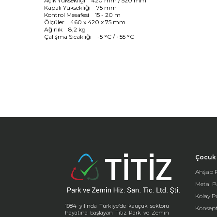
Açık Yüksekliği 420 mm / 520 mm
Kapalı Yüksekliği 75 mm
Kontrol Mesafesi 15 - 20 m
Ölçüler 460 x 420 x 75 mm
Ağırlık 8,2 kg
Çalışma Sıcaklığı -5 °C / +55 °C
Çocuk 
Ahşap P
Metal P
Kolay P
1984 yılında Türkiye’de kauçuk sektörü
Konsept
hayatına başlayan Titiz Park ve Zemin