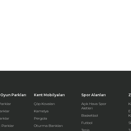
Oyun Parkları
Kent Mobilyaları
Spor Alanları
Z
arklar
Çöp Kovaları
Açık Hava Spor
K
Aletleri
arklar
Kamelya
E
Basketbol
K
arklar
Pergola
Futbol
S
 Parklar
Oturma Bankları
Tenis
T