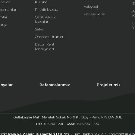
rvivor
Kulübe
Z
Voleybol
kipmanları
Piknik Masası
A
Fitness Serisi
K
mlar
Çatılı Piknik
Masaları
E
arça
Y
Saksı
Otopark Ürünleri
Beton Kent
Mobilyaları
nyalar
Referanslarımız
Projelerimiz
Güllübağlar Mah. Memlük Sokak No.19 Kurtköy - Pendik ISTANBUL
TEL:
GSM:
0216 201 1 201
0545 234 1 234
sitede çerezler kullanır. Siteyi kullanmaya devam ederseniz, çerez kullanımını
ul etmiş olursunuz. Daha fazla bilgi için
tıklayınız.
Kapat (X)
Titiz Park ve Zemin Hizmetleri Ltd. Şti.
- Tüm Hakları Saklıdır - Copyright © 202